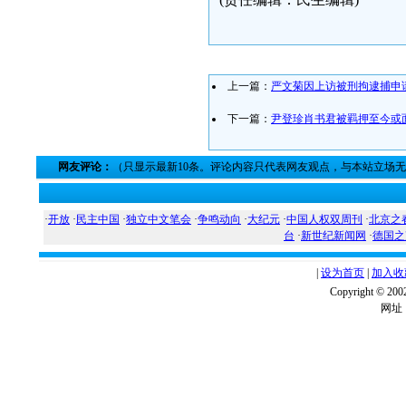
上一篇：
严文菊因上访被刑拘逮捕申
下一篇：
尹登珍肖书君被羁押至今或
网友评论：
（只显示最新10条。评论内容只代表网友观点，与本站立场
·
开放
·
民主中国
·
独立中文笔会
·
争鸣动向
·
大纪元
·
中国人权双周刊
·
北京之
台
·
新世纪新闻网
·
德国之
|
设为首页
|
加入收
Copyright ©
网址：w