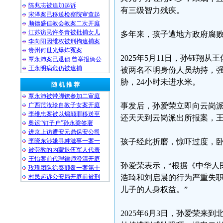
陈兆志被追加起诉
有三级智力残疾。
宋泽案已移送检察院审查起
顺德盛佳教会教案二次开庭
江苏访民许冬青被批捕女儿
多年来，孩子遭地方政府腐
李向阳因维权被刑拘逮捕案
贵州何世光爆炸冤案
2025年5月11日，孙钰翔
覃永沛案已退侦 曾举报俩公
王永明病危仍被逮捕
被两名不明身份人员劫持，强
胁，24小时未进水米。
随 机 推 荐
覃永沛被带脚镣参加二审庭
广西范汝珍自教子女案开庭
事发后，孙爱荣立即向云岗派出
李维忠案被以煽颠罪移送至
还天天到云岗派出所报案，
奥运“钉子户”孙永梁签署
进京上访遭安元鼎保安公司
李晓东涉嫌寻衅滋事一案一
孩子经此折磨，惊吓过度，
被劳教的内蒙退伍军人代表
王怡案前代理律师澄清开庭
孙爱荣表示，“根据《中华人
玫瑰团队徐秦颠覆一案第十
村民起诉公安局开庭前被刑
浩琦和刘启晨的行为严重失
儿子的人身权益。”
2025年6月3日，孙爱荣