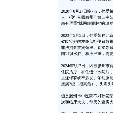
2020年8月27日晚7点，
人，强行带回滕州刑警三中队
患有严重“蛛网膜囊肿”的1
2023年5月5日，孙爱荣
架時将她的左膝盖打伤致髌
非法拘禁在宾馆里。直接导
围组织水肿、积液严重，需
2024年3月7日，因被滕
住院治疗，在住进中医院后
且还伴有峡窄多发、颈动脉
压病2级（很高危）、头疼头
但是滕州市中医院不对孙爱
次和临床大夫，每天的查房