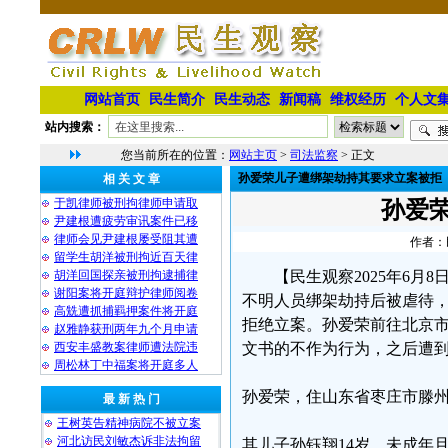
网站首页
民生简介
民生动态
新闻稿
维权经历
个人文
站内搜索：
您当前所在的位置：
网站主页
>
司法监察
> 正文
孙爱荣儿子遭绑架劫持其要求立案被拒
相 关 文 章
于凯律师被刑拘律师申请取
孙爱
尹建根遭疲劳审讯案件已移
律师会见尹建根屡受阻其遭
作者：民
留学生胡洋被刑拘近百天律
胡洋回国探亲被刑拘逮捕律
【民生观察2025年6
谢阳案将开庭辩护律师阅卷
不明人员绑架劫持后被虐待
高兟遭抓捕羁押案件将开庭
拒绝立案。孙爱荣前往北京
赵雅静获刑两年九个月申请
西安丰盛教案律师遭法院违
文书的不作为行为，之后遭
周松林丁中福案将开庭多人
孙爱荣，住山东省枣庄市滕
最 新 热 门
王树英告精神病院不被立案
河北访民刘敏杰诉非法拘留
其儿子孙钰翔14岁，未成年