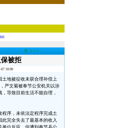
test
荐
★★★
取保被拒
 18:00
菊因土地被征收未获合理补偿上
旬，严文菊被奉节公安机关以涉
残，导致目前生活不能自理，
收程序，未依法定程序完成土
家因此完全失去了最基本的收入
关单位反应，但遭到奉节县公