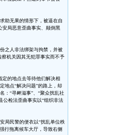
警求助无果的情形下，被逼在自
公安局恶意歪曲事实、颠倒黑
身份之人非法绑架与拘禁，并被
后检察机关因其无犯罪事实而不予
们指定的地点去等待他们解决相
定地点“解决问题”的路上，却
：“寻衅滋事”、“聚众扰乱社
节县公检法歪曲事实以“组织非法
公安局民警的便衣以“扰乱单位秩
臂强行拖离候车大厅，导致右侧