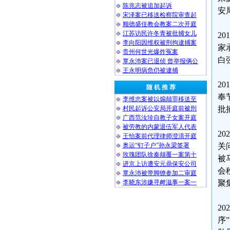
陈兆志被追加起诉
安
宋泽案已移送检察院审查起
顺德盛佳教会教案二次开庭
江苏访民许冬青被批捕女儿
2
李向阳因维权被刑拘逮捕案
家
贵州何世光爆炸冤案
白
覃永沛案已退侦 曾举报俩公
王永明病危仍被逮捕
2
随 机 推 荐
奉
李维忠案被以煽颠罪移送至
村民起诉公安局开庭前被刑
批
广西范汝珍自教子女案开庭
被劳教的内蒙退伍军人代表
2
王怡案前代理律师澄清开庭
奥运“钉子户”孙永梁签署
关
玫瑰团队徐秦颠覆一案第十
被
进京上访遭安元鼎保安公司
会
覃永沛被带脚镣参加二审庭
李晓东涉嫌寻衅滋事一案一
聚
2
序