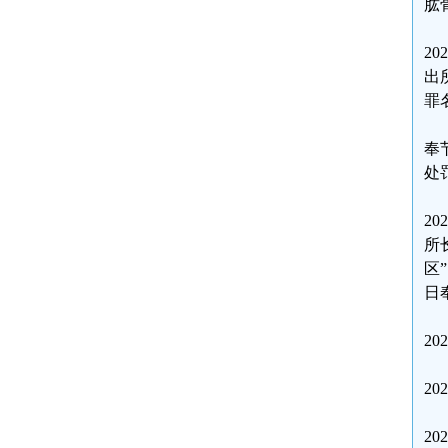
肱
2
出
罪
奉
处
2
所
区
日
2
2
2