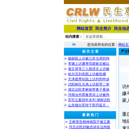
网站首页
民生简介
民生动
站内搜索：
您当前所在的位置：
网站主
严文
相 关 文 章
杨丽因上访被江苏当局刑拘
李璐上访遭辱骂获赔后被以
项文寅等三人因进京上访被
哈尔滨刘杰因上访被批捕
天津毋秀玲因上访判刑申诉
沈阳林氏兄弟上访获罪二审
访
湖北访民李树南带妻子看病
嫌
河南汝州席春景诉上访被拘
官司立案四年未判 湖南访民
家
山东烟台军转干部乔延兵：
重
最 新 热 门
地
王树英告精神病院不被立案
河北访民刘敏杰诉非法拘留
来