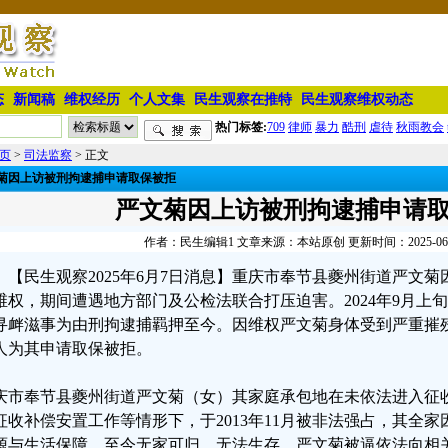
态
新闻稿
维权经历
个人文集
民生观察在推特
民生观察维权动态
热门标签:
709
律师
暴力
酷刑
虐待
秋雨教会
页
>
司法监察
> 正文
菊因上访被刑拘逮捕申请取保被拒
严文菊因上访被刑拘逮捕申请
作者：民生编辑1 文章来源：本站原创 更新时间：2025-06-07
【民生观察2025年6月7日消息】重庆市奉节县夔州街道严文
维权，期间遭遇地方部门及公检法联合打压迫害。2024年9月上
寻衅滋事为由刑拘逮捕羁押至今。因维权严文菊身体受到严重摧
人为其申请取保被拒。
庆市奉节县夔州街道严文菊（女）其家庭承包地在未依法进入征
征收补偿安置工作等情形下，于2013年11月被非法强占，其全
源与生活保障，至今无家可归、无法生存，严文菊被逼依法向相