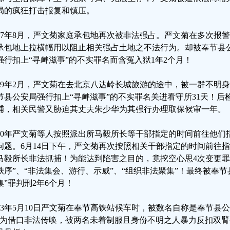
局的疯狂打击报复和镇压。
017年8月，严文菊家庭承包地再次被非法强占。严文菊在多次报
承包地上拉横幅用以阻止相关强占土地之不法行为。却被奉节县
强行扣上“寻衅滋事”的不实罪名而含冤入狱1年2个月！
019年2月，严文菊在去北京八达岭长城旅游的途中，被一群不明
节县公安局强行扣上“寻衅滋事”的不实罪名关进看守所31天！
捕，相关民警又胁迫其丈夫朱少华为其强行办理取保候审一年。
020年严文菊等人按照派出所马毅所长等干部指定的时间前往他
问题。6月14日下午，严文菊再次按照相关干部指定的时间前往指
马毅所长非法抓捕！为能达到陷害之目的，竟挖空心思4次变更罪名
秩序”、“非法集会、游行、示威”、“组织非法聚集”！最终被奉
集”罪判刑2年6个月！
023年5月10日严文菊在奉节高铁站候车时，被数名自称是奉节县
”为借口非法传唤，被两名未着制服且身份不明之人暴力反扣双