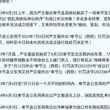
骨骨折！
023年6月2日上午，因为严文菊在奉节县高铁站购买了一张奉节
所以“扰乱高铁站单位秩序”为借口非法传唤！并在多名特警、巡
名根本无法成立情形下，又将所扣罪名变更为“煽动、策划、非法
节县公安局于2023年7月6日对严文菊作出“奉节公（西部）行罚决字[2
罚，但时至今日却未向其依法送达该行政处罚决定书！
023年7月底，严文菊提前购买了8月2日奉节至北京西的动车票，7
长孙诗巍带领数名不明身份之人破门而入，强行将其从“旭峰商务
”，并于7月31日作出“奉节公（西部）行罚决字[2023]59号”处以
奉节县公安局又对严文菊作出“奉节公（西部）行罚决字[2023]60
023年7月6日至7月31日在一个月不到的时间内，奉节县公安局对
024年6月5日奉节县公安局再次以严文菊进京上访，诬陷其扰乱单
024年9月9日，奉节县公安局再次以寻衅滋事为借口对长期在医