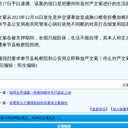
0月17日予以逮捕。该案的借口是把夔州街道对严文菊进行的生
文菊从2023年12月16日发生意外交通事故造成胸12椎骨折叠加
奉节县公安局相关民警丧心病狂依然不间断的对其打击报复和陷
文菊在被关押期间，长期只能卧床，生活不能自理，其本人和丈
遭奉节县检察院拒绝。
属强烈要求奉节县检察院和公安局立即释放严文菊！停止对严文
责任编辑：民生编辑)
文
一篇：
陈明玉寻滋案一审获刑两年半已提起上诉
一篇：
孙爱荣儿子遭绑架劫持其要求立案被拒
【
发表评论
】【
加入收藏
内容只代表网友观点，与本站立场无关！）
友情链接