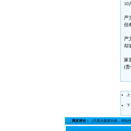
1
严
但
严
却
家
(
上
下
网友评论：
（只显示最新10条。评论