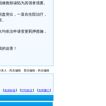
活困难救助诬陷为其强拿强要。
椎间盘突出，一直在住院治疗，
害。
夫均依法申请变更羁押措施，
菊的迫害！
章录入：民生编辑 责任编辑：民生编辑
】【
告诉好友
】【
打印此文
】【
关闭窗口
】