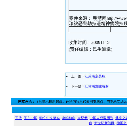
案件来源： 明慧网http://www.mi
珍被恶警劫持进精神病院摧残的遭遇
收集时间：20091115
(责任编辑：民生编辑)
上一篇：
江苏南京吴翔
下一篇：
江苏南京陈海燕
网友评论：
（只显示最新10条。评论内容只代表网友观点，与本站立场
·
开放
·
民主中国
·
独立中文笔会
·
争鸣动向
·
大纪元
·
中国人权双周刊
·
北京之
台
·
新世纪新闻网
·
德国之