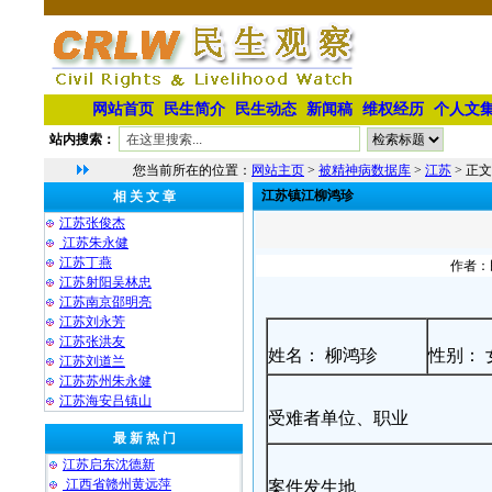
网站首页
民生简介
民生动态
新闻稿
维权经历
个人文
站内搜索：
您当前所在的位置：
网站主页
>
被精神病数据库
>
江苏
> 正文
江苏镇江柳鸿珍
相 关 文 章
江苏张俊杰
江苏朱永健
江苏丁燕
作者：民
江苏射阳吴林忠
江苏南京邵明亮
江苏刘永芳
江苏张洪友
姓名： 柳鸿珍
性别： 
江苏刘道兰
江苏苏州朱永健
江苏海安吕镇山
受难者单位、职业
最 新 热 门
江苏启东沈德新
江西省赣州黄远萍
案件发生地