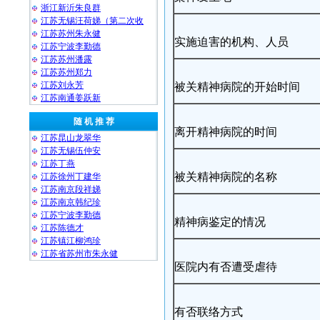
浙江新沂朱良群
江苏无锡汪荷娣（第二次收
江苏苏州朱永健
实施迫害的机构、人员
江苏宁波李勤德
江苏苏州潘露
江苏苏州郑力
江苏刘永芳
被关精神病院的开始时间
江苏南通姜跃新
随 机 推 荐
离开精神病院的时间
江苏昆山龙翠华
江苏无锡伍仲安
江苏丁燕
被关精神病院的名称
江苏徐州丁建华
江苏南京段祥娣
江苏南京韩纪珍
江苏宁波李勤德
精神病鉴定的情况
江苏陈德才
江苏镇江柳鸿珍
江苏省苏州市朱永健
医院内有否遭受虐待
有否联络方式