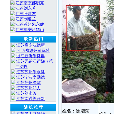
江苏南京邵明亮
江苏刘永芳
江苏张洪友
江苏刘道兰
江苏苏州朱永健
江苏海安吕镇山
最 新 热 门
江苏启东沈德新
江西省赣州黄远萍
浙江新沂朱良群
江苏无锡汪荷娣（第
二次收
江苏苏州朱永健
江苏宁波李勤德
江苏苏州潘露
江苏苏州郑力
江苏刘永芳
江苏南通姜跃新
随 机 推 荐
姓名：徐增荣
江苏昆山龙翠华