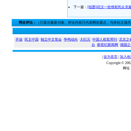
下一篇：
[组图]武汉一批维权民众克
网友评论：
（只显示最新10条。评论内容只代表网友观点，与本站立场
·
开放
·
民主中国
·
独立中文笔会
·
争鸣动向
·
大纪元
·
中国人权双周刊
·
北京之
台
·
新世纪新闻网
·
德国之
|
设为首页
|
加入收
Copyright ©
网址：w