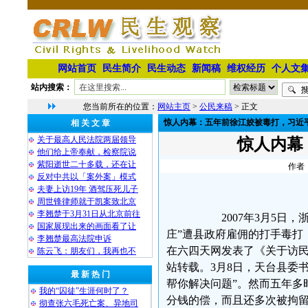
网站首页
民生简介
民生动态
新闻稿
维权经历
个人文
站内搜索：
您当前所在的位置：
网站主页
>
公民来稿
> 正文
惊人内幕：五年前徐江姣被毒打，习近
相 关 文 章
关于最高人民法院两届领导
惊人内幕
他们给上帝奉献，检察院说
紫阳逝世二十多载，还在让
作者：
反对中共以「案外案」模式
夫妻上访19年 酒驾压死儿子
周世锋律师就于凯案致北京
李翘楚于3月31日从北京前往
2007年3月5日，浙江
国家展现出来的画面看了让
庄”遭县政府雇佣的打手毒打
李翘楚最高法院申诉
在六四天网发表了《关于访
陈云飞：朋友们，我再也不
站转载。3月8日，天台县委
最 新 热 门
帮你解决问题”。然而五年多
我的“囚徒”生涯何时了？
分钱的偿，而且还多次被拘
彻查张六毛死亡案、异地司