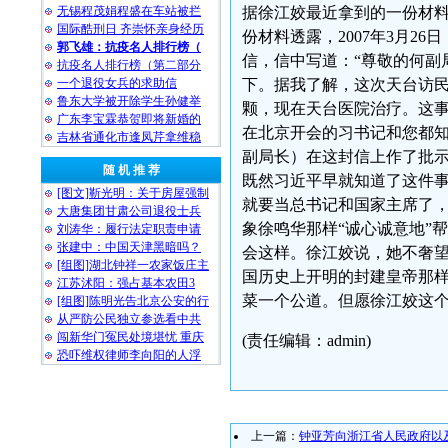
无锡程茂娟程盛在车站被拦
据徐江姣最近拿到的一份材
国际酷刑日 齐崇怀亲身经历
份材料透露，2007年3月
郭飞雄：抗疫名人排行榜（
信，信中写道：“尊敬的何副
抗疫名人排行榜（第二部分
一个退役女兵的求助信
下。据我了解，这次天台访
鲁东大学被开除学生孙健举
颗，现在天台医院治疗。这
广东李宝霖恭贺即将新婚的
在北京开会的习书记和您都知
吉林省通化市逢凤芹拿维稳
副局长）在这封信上作了批示
随 机 推 荐
既然习近平早就知道了这件
[图文]靳光明：关于房屋强制
就要当总书记和国家主席了
大唐集团甘肃公司退役士兵
象徐鸣华那样“诚心诚意地”
刘涛华：履行法定职责申请
张建中：中国天津黑暗吗？
会这样。徐江姣说，她不奢
[组图]湖北钟祥一农家饭庄主
国历史上开明的封建皇帝那
江苏沭阳：强占基本农田3
菜一个公道。但愿徐江姣这
[组图]陈明光告北京公安的行
从严防公民独立参选看中共
闯新华门冤民处境堪忧 重庆
(责任编辑：admin)
恐吓维权律师李向阳的人浮
上一篇：
钟亚芳向浙江省人民政府以