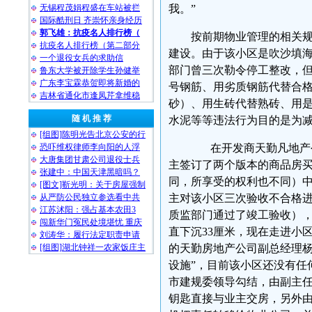
无锡程茂娟程盛在车站被拦
我。”
国际酷刑日 齐崇怀亲身经历
郭飞雄：抗疫名人排行榜（
按前期物业管理的相关
抗疫名人排行榜（第二部分
建设。由于该小区是吹沙填海开
一个退役女兵的求助信
部门曾三次勒令停工整改，
鲁东大学被开除学生孙健举
广东李宝霖恭贺即将新婚的
号钢筋、用劣质钢筋代替合
吉林省通化市逢凤芹拿维稳
砂）、用生砖代替熟砖、用
随 机 推 荐
水泥等等违法行为目的是为
[组图]陈明光告北京公安的行
恐吓维权律师李向阳的人浮
在开发商天勤凡地产公
大唐集团甘肃公司退役士兵
主签订了两个版本的商品房
张建中：中国天津黑暗吗？
同，所享受的权利也不同）中约定
[图文]靳光明：关于房屋强制
从严防公民独立参选看中共
主对该小区三次验收不合格
江苏沭阳：强占基本农田3
质监部门通过了竣工验收）
闯新华门冤民处境堪忧 重庆
直下沉33厘米，现在走进小
刘涛华：履行法定职责申请
[组图]湖北钟祥一农家饭庄主
的天勤房地产公司副总经理杨
设施”，目前该小区还没有任
市建规委领导勾结，由副主
钥匙直接与业主交房，另外