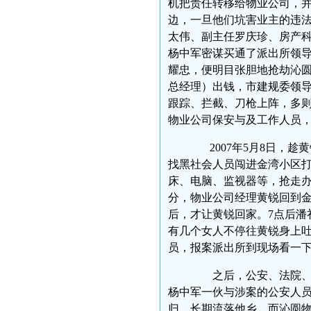
机把责任转移给物业公司，
边，一旦他们坑害业主的违
太伟、副主任罗庆珍、房产
杨中军密谋买通了派出所领
耀忠，便明目张胆地抢劫沁
总经理）出钱，市建规委领
跟踪、拦截、刀枪上阵，多
物业公司保安与及工作人员
2007年5月8日，趁
找黑社会人员闯进金湾小区
床、电脑、监视器等，抢走办公
分，物业公司经理黄锐回到
后，才让黄锐回家。7点后潘
有几个女人不停往黄锐身上
员，报案派出所到现场看一
之后，公安、法院、市
杨中军一伙与涉案的公安人
归，长期流落他乡。而沁圆