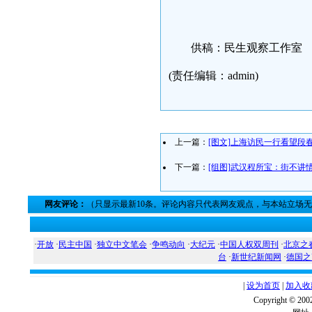
供稿：民生观察工作室
(责任编辑：admin)
上一篇：
[图文]上海访民一行看望段
下一篇：
[组图]武汉程所宝：街不讲
网友评论：
（只显示最新10条。评论内容只代表网友观点，与本站立场
·
开放
·
民主中国
·
独立中文笔会
·
争鸣动向
·
大纪元
·
中国人权双周刊
·
北京之
台
·
新世纪新闻网
·
德国之
|
设为首页
|
加入收
Copyright ©