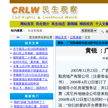
网站首页
民生简介
民生动态
新闻稿
维权经历
个人文
站内搜索：
您当前所在的位置：
网站主页
>
公民来稿
> 正文
黄锐 ：广西防城港市政法委书记充当保
相 关 文 章
关于最高人民法院两届领导
黄锐 ：
他们给上帝奉献，检察院说
紫阳逝世二十多载，还在让
作者
反对中共以「案外案」模式
夫妻上访19年 酒驾压死儿子
2005年12月23日
周世锋律师就于凯案致北京
李翘楚于3月31日从北京前往
勤房地产有限公司（注册资金
国家展现出来的画面看了让
书》、2006年4月12日
李翘楚最高法院申诉
能领导小区房屋预售证，并口
陈云飞：朋友们，我再也不
费（其它外地物业公司曾来协
最 新 热 门
2006年4月12日签订合
我的“囚徒”生涯何时了？
说：“你们的要的开办费要到
彻查张六毛死亡案、异地司