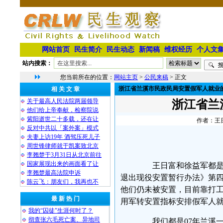
网站首页
民生简介
民生动态
新闻稿
维权经历
个人文
站内搜索：
您当前所在的位置：
网站主页
>
公民来稿
> 正文
浙江省兰溪市民政民局安置假军人就业
相 关 文 章
关于最高人民法院两届领导
浙江省兰
他们给上帝奉献，检察院说
紫阳逝世二十多载，还在让
作者：王日
反对中共以「案外案」模式
夫妻上访19年 酒驾压死儿子
周世锋律师就于凯案致北京
李翘楚于3月31日从北京前往
国家展现出来的画面看了让
王日富和徐益军都是0
李翘楚最高法院申诉
退出现役安置暂行办法》第四
陈云飞：朋友们，我再也不
他们仍未被安置，目前靠打
最 新 热 门
用军转安置指标安排假军人
我的“囚徒”生涯何时了？
彻查张六毛死亡案、异地司
我们都是07年兰溪一