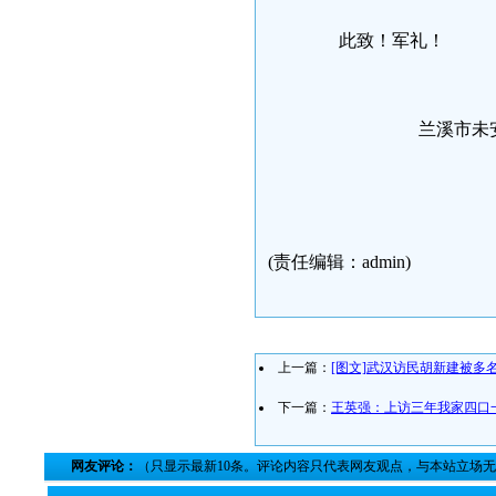
此致！军礼！
兰溪市未安置士官：王
徐益军电话：13
二0一0年
(责任编辑：admin)
上一篇：
[图文]武汉访民胡新建被多
下一篇：
王英强：上访三年我家四口
网友评论：
（只显示最新10条。评论内容只代表网友观点，与本站立场