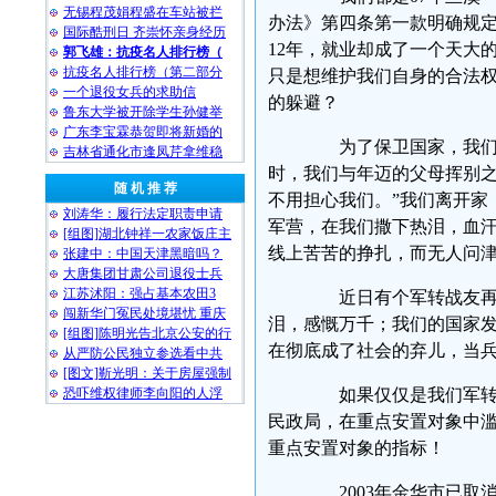
无锡程茂娟程盛在车站被拦
办法》第四条第一款明确规定
国际酷刑日 齐崇怀亲身经历
12年，就业却成了一个天大
郭飞雄：抗疫名人排行榜（
抗疫名人排行榜（第二部分
只是想维护我们自身的合法
一个退役女兵的求助信
的躲避？
鲁东大学被开除学生孙健举
广东李宝霖恭贺即将新婚的
为了保卫国家，我们离
吉林省通化市逢凤芹拿维稳
时，我们与年迈的父母挥别之
随 机 推 荐
不用担心我们。”我们离开家
刘涛华：履行法定职责申请
军营，在我们撒下热泪，血
[组图]湖北钟祥一农家饭庄主
线上苦苦的挣扎，而无人问
张建中：中国天津黑暗吗？
大唐集团甘肃公司退役士兵
江苏沭阳：强占基本农田3
近日有个军转战友再次
闯新华门冤民处境堪忧 重庆
泪，感慨万千；我们的国家
[组图]陈明光告北京公安的行
在彻底成了社会的弃儿，当
从严防公民独立参选看中共
[图文]靳光明：关于房屋强制
恐吓维权律师李向阳的人浮
如果仅仅是我们军转都
民政局，在重点安置对象中
重点安置对象的指标！
2003年金华市已取