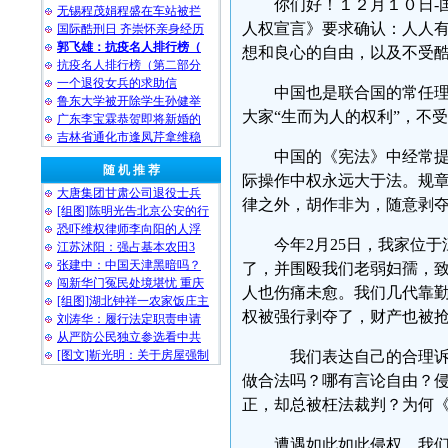
你们好！１２月１０日-国际人
无锡程茂娟程盛在车站被拦
人权宣言》要求确认：人人
国际酷刑日 齐崇怀亲身经历
郭飞雄：抗疫名人排行榜（
想和良心的自由，以及不受
抗疫名人排行榜（第二部分
一个退役女兵的求助信
中国也是联合国的常任
鲁东大学被开除学生孙健举
大家“生而为人的权利”，不
广东李宝霖恭贺即将新婚的
吉林省通化市逢凤芹拿维稳
中国的《宪法》中经常
随 机 推 荐
际操作中权永远大于法。规
大唐集团甘肃公司退役士兵
律之外，胡作非为，随意剥
[组图]陈明光告北京公安的行
恐吓维权律师李向阳的人浮
今年2月25日，我家位于
江苏沭阳：强占基本农田3
张建中：中国天津黑暗吗？
了，并围殴我们老弱妇孺，致
闯新华门冤民处境堪忧 重庆
人也伤痛未愈。我们几代靠
[组图]湖北钟祥一农家饭庄主
权被强行剥夺了，财产也被
刘涛华：履行法定职责申请
从严防公民独立参选看中共
[图文]靳光明：关于房屋强制
我们表达自己的合理诉求
做合法吗？哪有言论自由？
正，却总被枉法裁判？为何
遭遇如此如此侵权，我