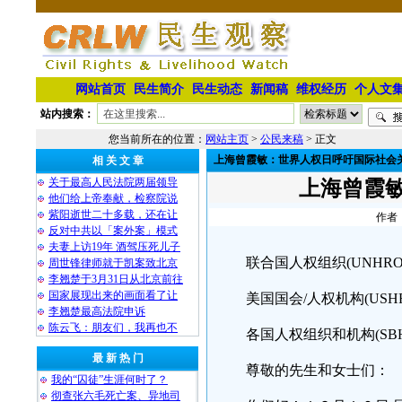
网站首页
民生简介
民生动态
新闻稿
维权经历
个人文
站内搜索：
您当前所在的位置：
网站主页
>
公民来稿
> 正文
上海曾霞敏：世界人权日呼吁国际社会
相 关 文 章
关于最高人民法院两届领导
上海曾霞
他们给上帝奉献，检察院说
紫阳逝世二十多载，还在让
作者：
反对中共以「案外案」模式
夫妻上访19年 酒驾压死儿子
联合国人权组织(UNHRO
周世锋律师就于凯案致北京
李翘楚于3月31日从北京前往
国家展现出来的画面看了让
美国国会/人权机构(USH
李翘楚最高法院申诉
陈云飞：朋友们，我再也不
各国人权组织和机构(SBH
最 新 热 门
尊敬的先生和女士们：
我的“囚徒”生涯何时了？
彻查张六毛死亡案、异地司