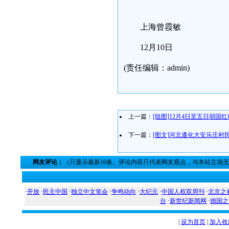
上海曾霞敏
12月10日
(责任编辑：admin)
上一篇：
[组图]12月4日至五日胡国
下一篇：
[图文]河北遵化大安乐庄村
网友评论：
（只显示最新10条。评论内容只代表网友观点，与本站立场
·
开放
·
民主中国
·
独立中文笔会
·
争鸣动向
·
大纪元
·
中国人权双周刊
·
北京之
台
·
新世纪新闻网
·
德国之
|
设为首页
|
加入收