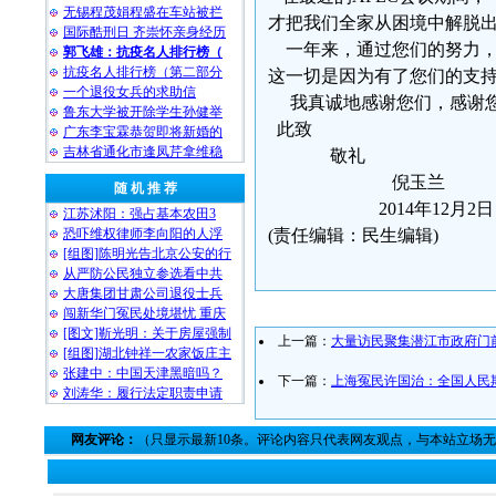
无锡程茂娟程盛在车站被拦
才把我们全家从困境中解脱
国际酷刑日 齐崇怀亲身经历
一年来，通过您们的努力，
郭飞雄：抗疫名人排行榜（
抗疫名人排行榜（第二部分
这一切是因为有了您们的支
一个退役女兵的求助信
我真诚地感谢您们，感谢您
鲁东大学被开除学生孙健举
此致
广东李宝霖恭贺即将新婚的
吉林省通化市逢凤芹拿维稳
敬礼
倪玉兰
随 机 推 荐
2014年12月2日
江苏沭阳：强占基本农田3
恐吓维权律师李向阳的人浮
(责任编辑：民生编辑)
[组图]陈明光告北京公安的行
从严防公民独立参选看中共
大唐集团甘肃公司退役士兵
闯新华门冤民处境堪忧 重庆
[图文]靳光明：关于房屋强制
上一篇：
大量访民聚集潜江市政府门
[组图]湖北钟祥一农家饭庄主
张建中：中国天津黑暗吗？
下一篇：
上海冤民许国治：全国人民
刘涛华：履行法定职责申请
网友评论：
（只显示最新10条。评论内容只代表网友观点，与本站立场