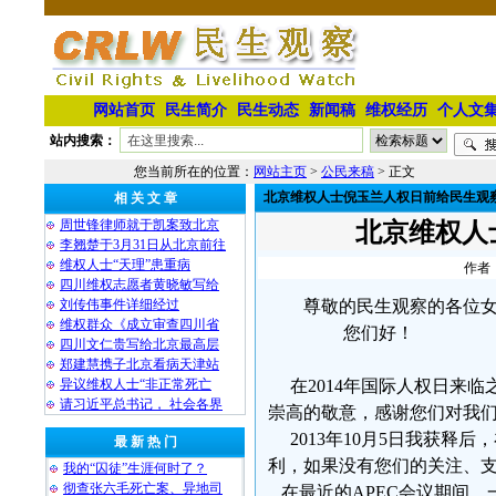
网站首页
民生简介
民生动态
新闻稿
维权经历
个人文
站内搜索：
您当前所在的位置：
网站主页
>
公民来稿
> 正文
北京维权人士倪玉兰人权日前给民生观
相 关 文 章
周世锋律师就于凯案致北京
北京维权人
李翘楚于3月31日从北京前往
维权人士“天理”患重病
作者：
四川维权志愿者黄晓敏写给
刘传伟事件详细经过
尊敬的民生观察的各位
维权群众《成立审查四川省
您们好！
四川文仁贵写给北京最高层
郑建慧携子北京看病天津站
异议维权人士“非正常死亡
在2014年国际人权日来临
请习近平总书记， 社会各界
崇高的敬意，感谢您们对我
2013年10月5日我获释
最 新 热 门
利，如果没有您们的关注、
我的“囚徒”生涯何时了？
彻查张六毛死亡案、异地司
在最近的APEC会议期间，