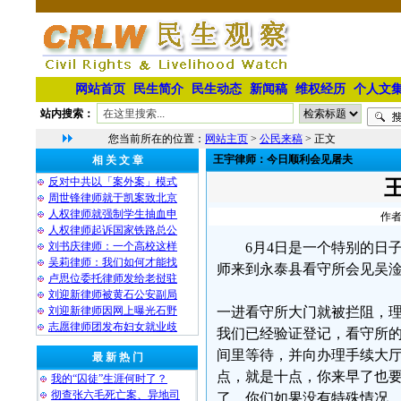
网站首页
民生简介
民生动态
新闻稿
维权经历
个人文
站内搜索：
您当前所在的位置：
网站主页
>
公民来稿
> 正文
王宇律师：今日顺利会见屠夫
相 关 文 章
反对中共以「案外案」模式
周世锋律师就于凯案致北京
人权律师就强制学生抽血申
作者
人权律师起诉国家铁路总公
刘书庆律师：一个高校这样
6月4日是一个特别的日
吴莉律师：我们如何才能找
师来到永泰县看守所会见吴
卢思位委托律师发给老挝驻
刘迎新律师被黄石公安副局
刘迎新律师因网上曝光石野
一进看守所大门就被拦阻，
志愿律师团发布妇女就业歧
我们已经验证登记，看守所
间里等待，并向办理手续大
最 新 热 门
点，就是十点，你来早了也要
我的“囚徒”生涯何时了？
彻查张六毛死亡案、异地司
了。你们如果没有特殊情况，