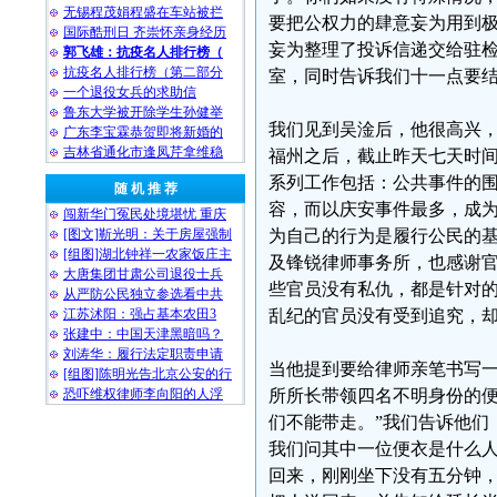
无锡程茂娟程盛在车站被拦
要把公权力的肆意妄为用到
国际酷刑日 齐崇怀亲身经历
妄为整理了投诉信递交给驻
郭飞雄：抗疫名人排行榜（
抗疫名人排行榜（第二部分
室，同时告诉我们十一点要
一个退役女兵的求助信
鲁东大学被开除学生孙健举
我们见到吴淦后，他很高兴，
广东李宝霖恭贺即将新婚的
吉林省通化市逢凤芹拿维稳
福州之后，截止昨天七天时间
系列工作包括：公共事件的围
随 机 推 荐
容，而以庆安事件最多，成
闯新华门冤民处境堪忧 重庆
[图文]靳光明：关于房屋强制
为自己的行为是履行公民的
[组图]湖北钟祥一农家饭庄主
及锋锐律师事务所，也感谢
大唐集团甘肃公司退役士兵
些官员没有私仇，都是针对
从严防公民独立参选看中共
江苏沭阳：强占基本农田3
乱纪的官员没有受到追究，
张建中：中国天津黑暗吗？
刘涛华：履行法定职责申请
当他提到要给律师亲笔书写
[组图]陈明光告北京公安的行
恐吓维权律师李向阳的人浮
所所长带领四名不明身份的便
们不能带走。”我们告诉他们
我们问其中一位便衣是什么人
回来，刚刚坐下没有五分钟，