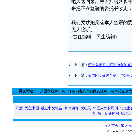
把人送回来。并告知给延长
来把正在签署的委托书收走
我们要求把吴淦本人签署的
无人接听。
(责任编辑：民生编辑)
上一篇：
河北省灵寿县石牛沟金矿被
下一篇：
秦志刚：徐纯合案，当公权
网友评论：
（只显示最新10条。评论内容只代表网友观点，与本站立场
·
开放
·
民主中国
·
独立中文笔会
·
争鸣动向
·
大纪元
·
中国人权双周刊
·
北京之
台
·
新世纪新闻网
·
德国之
|
设为首页
|
加入收
Copyright ©