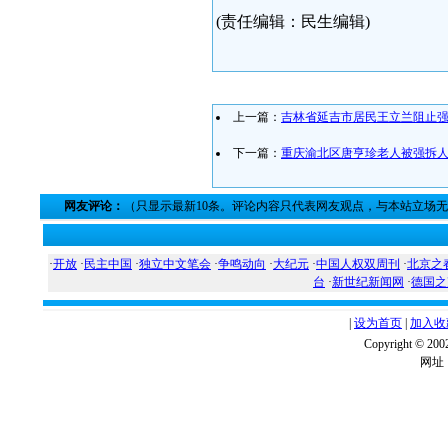
(责任编辑：民生编辑)
上一篇：
吉林省延吉市居民王立兰阻止
下一篇：
重庆渝北区唐亨珍老人被强拆人
网友评论：
（只显示最新10条。评论内容只代表网友观点，与本站立场
·
开放
·
民主中国
·
独立中文笔会
·
争鸣动向
·
大纪元
·
中国人权双周刊
·
北京之
台
·
新世纪新闻网
·
德国之
|
设为首页
|
加入收
Copyright ©
网址：w