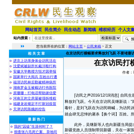
网站首页
民生简介
民生动态
新闻稿
维权经历
个人文
站内搜索：
您当前所在的位置：
网站主页
>
公民来稿
> 正文
在京访民打横幅要求释放刘飞跃 不要堵塞
相 关 文 章
进京上访亲身体会访民活在
在京访民打
沈爱斌被副所长戴沣殴打构
安徽大学教授方恒才因举报
作者：访
国家举行大阅兵 百姓出行遭
福清访民林后勤被精神病所
湖南罗金玉被截访打伤医院
原珊珊：打电话帮助谢信爱
[访民之声2016/12/19消息
河南王恕立房屋被强拆维权
释放刘飞跃。
今天在京访民吴继新说：“
福建龙岩规定不打新冠疫苗
毒针，是刘飞跃在为访民呐喊，为访民
天津访民陈娥的控告
就会肆无忌惮的屠杀【换个词】百姓。所
最 新 热 门
此外，吴继新等人也向新疆当局提
我的“囚徒”生涯何时了？
新疆党政人员强制带回新疆，关在一家
彻查张六毛死亡案、异地司