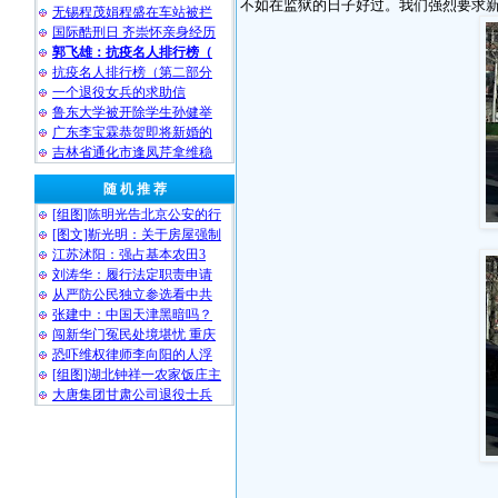
不如在监狱的日子好过。我们强烈要求
无锡程茂娟程盛在车站被拦
国际酷刑日 齐崇怀亲身经历
郭飞雄：抗疫名人排行榜（
抗疫名人排行榜（第二部分
一个退役女兵的求助信
鲁东大学被开除学生孙健举
广东李宝霖恭贺即将新婚的
吉林省通化市逢凤芹拿维稳
随 机 推 荐
[组图]陈明光告北京公安的行
[图文]靳光明：关于房屋强制
江苏沭阳：强占基本农田3
刘涛华：履行法定职责申请
从严防公民独立参选看中共
张建中：中国天津黑暗吗？
闯新华门冤民处境堪忧 重庆
恐吓维权律师李向阳的人浮
[组图]湖北钟祥一农家饭庄主
大唐集团甘肃公司退役士兵