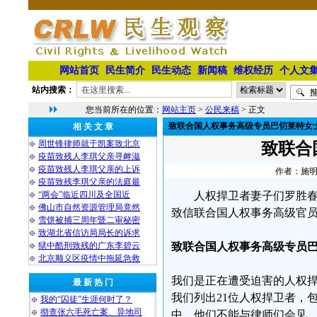
网站首页
民生简介
民生动态
新闻稿
维权经历
个人文
站内搜索：
您当前所在的位置：
网站主页
>
公民来稿
> 正文
致联合国人权事务高级专员巴切莱特女
相 关 文 章
周世锋律师就于凯案致北京
致联合
疫苗致残人李琪父亲寻衅滋
疫苗致残人李琪父亲的上诉
作者：施明磊
疫苗致残李琪父亲的法庭最
“两会”临近四川及全国近
人权捍卫者妻子们罗胜春
佛山市自然资源管理局竟然
致信联合国人权事务高级官员
雪饼被捕三周年暨二审秘密
致湖北省信访局局长的诉求
狱中酷刑致残的广东李碧云
致联合国人权事务高级专员
北京顺义区疫情中拖延急救
我们是正在遭受迫害的人权
最 新 热 门
我们列出21位人权捍卫者，
我的“囚徒”生涯何时了？
彻查张六毛死亡案、异地司
中。他们不能与律师们会见