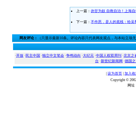
上一篇：
勿甘为奴 自救自治！上海
下一篇：
不作恶，是人的底线：给吴
网友评论：
（只显示最新10条。评论内容只代表网友观点，与本站立场
·
开放
·
民主中国
·
独立中文笔会
·
争鸣动向
·
大纪元
·
中国人权双周刊
·
北京之
台
·
新世纪新闻网
·
德国之
|
设为首页
|
加入收
Copyright ©
网址：w