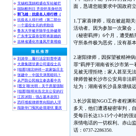
无锡程茂娟程盛在车站被拦
面，恳请您能要求中国政府
国际酷刑日 齐崇怀亲身经历
郭飞雄：抗疫名人排行榜（
抗疫名人排行榜（第二部分
1.丁家喜律师，现在被超期
一个退役女兵的求助信
活动者。因为参加一次聚会，于
鲁东大学被开除学生孙健举
（秘密羁押）6个月，遭受酷
广东李宝霖恭贺即将新婚的
吉林省通化市逢凤芹拿维稳
守所条件极为恶劣，没有基
随 机 推 荐
2.谢阳律师，因探望被精神病
刘涛华：履行法定职责申请
大唐集团甘肃公司退役士兵
罪”羁押于湖南省长沙市第一
[组图]湖北钟祥一农家饭庄主
见被无理拒绝；家人甚至无法知
张建中：中国天津黑暗吗？
律师曾被长沙市公安局非法
从严防公民独立参选看中共
[图文]靳光明：关于房屋强制
址为：湖南省长沙县泉塘镇远大二路
[组图]陈明光告北京公安的行
江苏沭阳：强占基本农田3
3.长沙富能NGO工作者程渊和
恐吓维权律师李向阳的人浮
闯新华门冤民处境堪忧 重庆
多天，他们遭遇秘密审判，
受每日长达13-15个小时
亲情电话的一切权利。赤山监
话：0737-2286350.