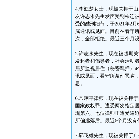
4.李翘楚女士，现被关押于
友许志永先生发声受到株连被
受的酷刑细节，于2021年2
属通讯或见面。目前在看守所
次，全部拒绝。最近三个月
5.许志永先生，现在被超期
发起者和倡导者，社会活动者
居所监视居住（秘密羁押）4
讯或见面，看守所条件恶劣
息。
6.常玮平律师，现在被关押
国家政权罪。遭受两次指定
现第六、七位律师正遭受逼迫
所偏远落后。最近6个月没有
7.郭飞雄先生，现被关押于