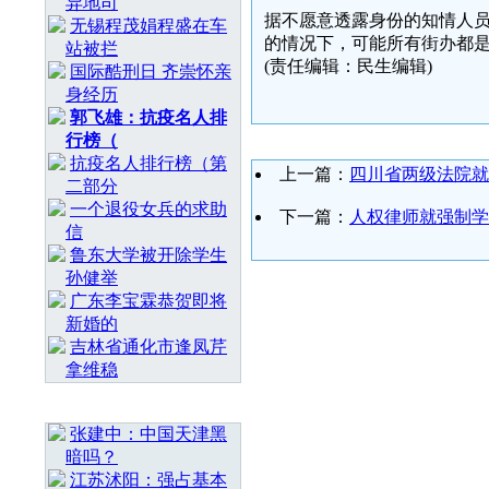
异地司
据不愿意透露身份的知情人员
无锡程茂娟程盛在车
的情况下，可能所有街办都是
站被拦
(责任编辑：民生编辑)
国际酷刑日 齐崇怀亲
身经历
郭飞雄：抗疫名人排
行榜（
抗疫名人排行榜（第
上一篇：
四川省两级法院就
二部分
一个退役女兵的求助
下一篇：
人权律师就强制学
信
鲁东大学被开除学生
孙健举
广东李宝霖恭贺即将
新婚的
吉林省通化市逢凤芹
拿维稳
随 机 推 荐
张建中：中国天津黑
暗吗？
江苏沭阳：强占基本