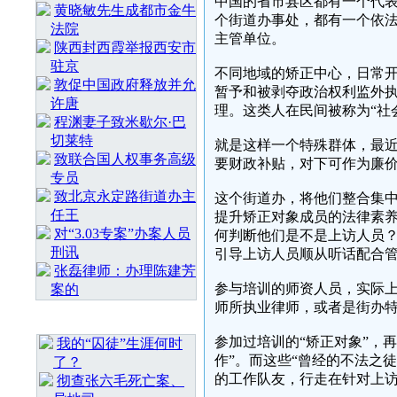
中国的省市县区都有一个代
黄晓敏先生成都市金牛
个街道办事处，都有一个依
法院
主管单位。
陕西封西霞举报西安市
驻京
不同地域的矫正中心，日常
敦促中国政府释放并允
暂予和被剥夺政治权利监外
许唐
理。这类人在民间被称为“社会
程渊妻子致米歇尔·巴
切莱特
就是这样一个特殊群体，最
致联合国人权事务高级
要财政补贴，对下可作为廉
专员
致北京永定路街道办主
这个街道办，将他们整合集中
任王
提升矫正对象成员的法律素养
对“3.03专案”办案人员
何判断他们是不是上访人员？
刑讯
引导上访人员顺从听话配合管
张磊律师：办理陈建芳
参与培训的师资人员，实际上
案的
师所执业律师，或者是街办
最 新 热 门
参加过培训的“矫正对象”，
我的“囚徒”生涯何时
作”。而这些“曾经的不法之
了？
的工作队友，行走在针对上
彻查张六毛死亡案、