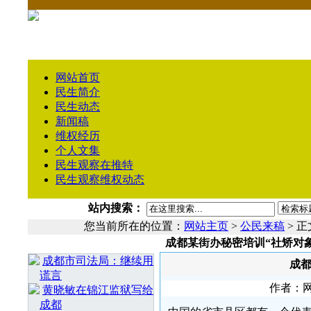
网站首页
民生简介
民生动态
新闻稿
维权经历
个人文集
民生观察在推特
民生观察维权动态
站内搜索：
您当前所在的位置：
网站主页
>
公民来稿
> 正
成都某街办秘密培训“社矫对象
相 关 文 章
成都市司法局：继续用
成都
谎言
作者：网络
黄晓敏在锦江监狱写给
成都