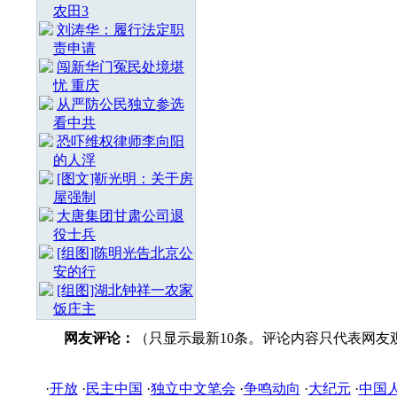
农田3
刘涛华：履行法定职
责申请
闯新华门冤民处境堪
忧 重庆
从严防公民独立参选
看中共
恐吓维权律师李向阳
的人浮
[图文]靳光明：关于房
屋强制
大唐集团甘肃公司退
役士兵
[组图]陈明光告北京公
安的行
[组图]湖北钟祥一农家
饭庄主
网友评论：
（只显示最新10条。评论内容只代表网友
·
开放
·
民主中国
·
独立中文笔会
·
争鸣动向
·
大纪元
·
中国