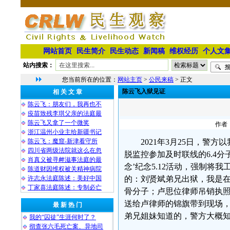
网站首页
民生简介
民生动态
新闻稿
维权经历
个人文
站内搜索：
您当前所在的位置：
网站主页
>
公民来稿
> 正文
陈云飞入狱见证
相 关 文 章
陈云飞：朋友们，我再也不
疫苗致残李琪父亲的法庭最
陈云飞又拿了一个微奖
作者：
浙江温州小业主给新疆书记
陈云飞：魔窟-新津看守所
2021年3月25日，警
四川省两级法院就这么在忽
脱监控参加及时联线的6.4
肖真义被寻衅滋事法庭的最
念’纪念5.12活动，强制将
陈道财因维权被关精神病院
许志永法庭陈述：美好中国
的：刘贤斌弟兄出狱，我是
丁家喜法庭陈述：专制必亡
骨分子；卢思位律师吊销执
送给卢律师的锦旗带到现场
最 新 热 门
弟兄姐妹知道的，警方大概知
我的“囚徒”生涯何时了？
彻查张六毛死亡案、异地司