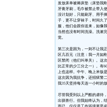
发放床单被褥床垫（床垫我
牙膏牙刷，毛巾被禁止带入使
没计划好，只能刷牙、用手
子，更不让穿袜子，时间久
服，他们会跟你送来，如像
当然也没有时间洗澡。洗漱完
觉。
第三次是因为，一则不让我
区几百元（注意：我一月如
区禁闭（他们叫单关）。这次
比正常的少三分之一）。有6
上也这样。中午、晚上米饭
这次因为我抗争，还招狱警
我35天坚持每天连一小时的
尽管我受到以上严酷的虐待
出驯兽行。但我始终认为，
而已，仅仅是工作环境更恶