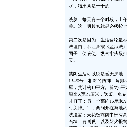
水，结果粥是干干的。
洗脑，每天有三个时段，上午9-
关。这一切其实就是必须按他
第二次是因为，生活食物量标
法理由，不让我按《监狱法
面子，便唆使、纵容牢头殴打
天。
禁闭生活可以说是昏天黑地、
13-20号，相对的两排，每
屋，共计约10平方。前约6
厘米X宽25厘米，送饭、水
才打开；另一个高约15厘米
时关掉。），两洞开在离地约
洗脸盆；天花板靠前中部有
右墙上有喇叭，以及防火报