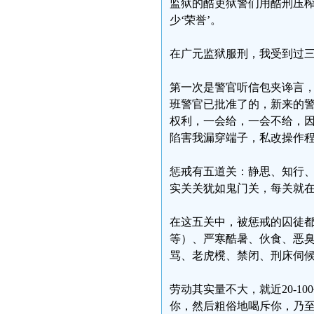
监狱的酷吏狱警们用酷刑压
少‘荣誉’。
在广元监狱服刑，我受到过
第一次是警官听信包夹谗言
班警官已批准了的，新来的
权利，一会给，一会不给，
陷害我漏穿端子，私改操作程
惩戒有五道关：静思、知行、
实关关犹如鬼门关，每关就
在这五关中，被惩戒的囚徒
等）、严寒酷暑、伙食、恶
骂、老虎櫈、禁闭、刑床伺
劳动其实量不大，就近20-
你，然后粗俗地喝斥你，乃