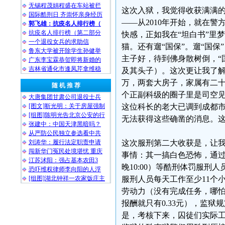
无锡程茂娟程盛在车站被拦
这次入狱，我觉得收获满满
国际酷刑日 齐崇怀亲身经历
——从2010年开始，就在
郭飞雄：抗疫名人排行榜（
抗疫名人排行榜（第二部分
快感，正如我在“坦白书”里
一个退役女兵的求助信
猫。还有遛“国保”。遛“国
鲁东大学被开除学生孙健举
主子好，待到佛身散树倒，“
广东李宝霖恭贺即将新婚的
吉林省通化市逢凤芹拿维稳
及其头子）。这次更让我了
万，两套大房子，家属有二
随 机 推 荐
个正副科级的圈子里是司空
大唐集团甘肃公司退役士兵
[图文]靳光明：关于房屋强制
这位科长的老大已调到成都
[组图]陈明光告北京公安的行
无法获得这些确凿的消息。
张建中：中国天津黑暗吗？
从严防公民独立参选看中共
刘涛华：履行法定职责申请
这次服刑第二大收获是，让
闯新华门冤民处境堪忧 重庆
事情：其一搞白色恐怖，通过惩
江苏沭阳：强占基本农田3
晚10:00）等酷刑体罚服
恐吓维权律师李向阳的人浮
[组图]湖北钟祥一农家饭庄主
服刑人员每天工作至少11个小
劳动力（没有完成任务，哪怕是
报酬就只有0.33元），监
是，考核下来，囚徒们实际工