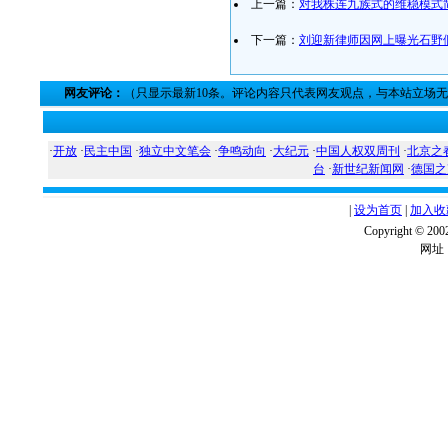
上一篇：
对我株连九族式的维稳模式
下一篇：
刘迎新律师因网上曝光石野
网友评论：
（只显示最新10条。评论内容只代表网友观点，与本站立场
·
开放
·
民主中国
·
独立中文笔会
·
争鸣动向
·
大纪元
·
中国人权双周刊
·
北京之
台
·
新世纪新闻网
·
德国之
|
设为首页
|
加入收
Copyright ©
网址：w