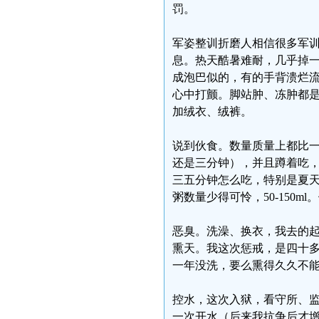
罚。
军姿整训折磨人相信很多军
息。热天酷暑难耐，几乎掉
成泡巴似的，有的手背溃烂
心中打颤。脚站肿、冻肿都
加绒衣、绒裤。
说到伙食。数量质量上都比一
还是三分钟），并且蹲着吃
三五分钟怎么吃，特别是夏
粥数量少得可怜，50-150
恶臭。洗澡、换衣，我去的
熏天。我这次惩戒，是四十
一年没洗，要么熏得久久不
控水，这次入狱，看守所、
一次开水（后来我抗争后才