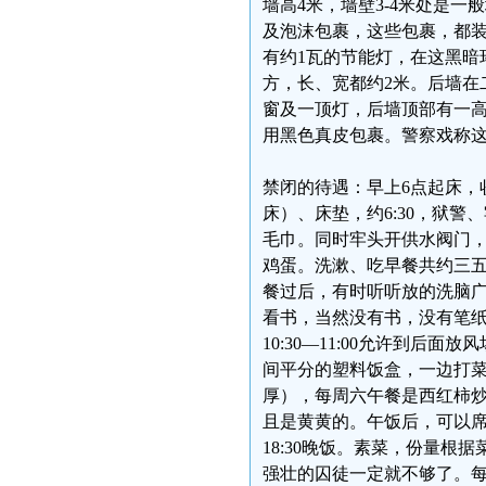
墙高4米，墙壁3-4米处是一
及泡沫包裹，这些包裹，都
有约1瓦的节能灯，在这黑暗
方，长、宽都约2米。后墙在二
窗及一顶灯，后墙顶部有一
用黑色真皮包裹。警察戏称
禁闭的待遇：早上6点起床，
床）、床垫，约6:30，狱
毛巾。同时牢头开供水阀门，
鸡蛋。洗漱、吃早餐共约三
餐过后，有时听听放的洗脑广
看书，当然没有书，没有笔
10:30—11:00允许到后面放
间平分的塑料饭盒，一边打菜，一
厚），每周六午餐是西红柿
且是黄黄的。午饭后，可以席地而坐
18:30晚饭。素菜，份量
强壮的囚徒一定就不够了。每周六晚