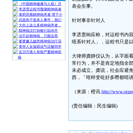
《中国精神健康与人权》月
表会生事。
李丞责运程书预测精神病者
港府忽视精神病患者 埋下小
武昌热干面杀人事件：我们
针对事非针对人
大街上这么多精神病患者，
精神病汉打劫银行囚40月
李丞责响应称，对运程书内
治不起精神病，只能去死
婆婆嫌儿媳患精神病治疗花
唔系针对人」，运程书只是
美华人女孩因说气话被同学
近20万港人有较严重精神疾
大律师龚静仪认为，从字面
病
常行为，并不是肯定地指全
未必成立。龚说，社会应避
西，「咁样变咗好多嘢都唔
（来源：橙讯
http://www.oran
(责任编辑：民生编辑)