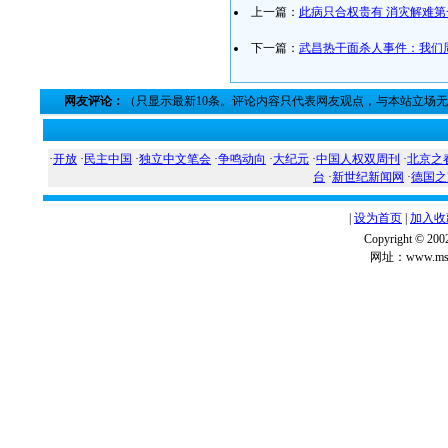
上一篇：
此病只合权贵有 消灾解难第
下一篇：
武昌热干面杀人事件：我们
网友评论：
（只显示最新10条。评论内容只代表网友观点，与本站立场
·
开放
·
民主中国
·
独立中文笔会
·
争鸣动向
·
大纪元
·
中国人权双周刊
·
北京之
台
·
新世纪新闻网
·
德国之
|
设为首页
|
加入收
Copyright ©
网址：www.msg