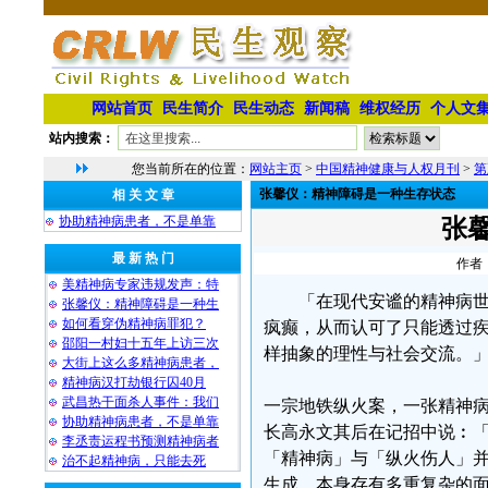
网站首页
民生简介
民生动态
新闻稿
维权经历
个人文
站内搜索：
您当前所在的位置：
网站主页
>
中国精神健康与人权月刊
>
第
张馨仪：精神障碍是一种生存状态
相 关 文 章
协助精神病患者，不是单靠
张
最 新 热 门
作者：
美精神病专家违规发声：特
「在现代安谧的精神病
张馨仪：精神障碍是一种生
如何看穿伪精神病罪犯？
疯癫，从而认可了只能透过
邵阳一村妇十五年上访三次
样抽象的理性与社会交流。
大街上这么多精神病患者，
精神病汉打劫银行囚40月
武昌热干面杀人事件：我们
一宗地铁纵火案，一张精神
协助精神病患者，不是单靠
长高永文其后在记招中说︰
李丞责运程书预测精神病者
「精神病」与「纵火伤人」
治不起精神病，只能去死
生成，本身存有多重复杂的