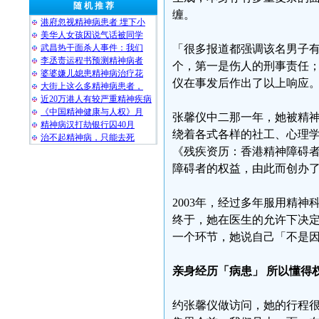
随 机 推 荐
缠。
港府忽视精神病患者 埋下小
美华人女孩因说气话被同学
武昌热干面杀人事件：我们
「很多报道都强调该名男子
李丞责运程书预测精神病者
个，第一是伤人的刑事责任
婆婆嫌儿媳患精神病治疗花
仪在事发后作出了以上响应
大街上这么多精神病患者，
近20万港人有较严重精神疾病
《中国精神健康与人权》月
张馨仪中二那一年，她被精
精神病汉打劫银行囚40月
绕着各式各样的社工、心理
治不起精神病，只能去死
《残疾资历：香港精神障碍
障碍者的权益，由此而创办
2003年，经过多年服用精
终于，她在医生的允许下决
一个环节，她说自己「不是
亲身经历「病患」 所以懂得
约张馨仪做访问，她的行程