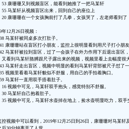
4：53 康珊珊又到视频盲区，能看到她推了一把马某轩
4：55 马某轩从视频盲区出来，回到自己的座位上
5：20 康珊珊在一个女孩胸前打了几拳，女孩哭了，左老师看到
19年12月26日视频：
：38 马某轩被同桌多次打肚子。
：41 康珊珊站在盲区打小朋友，监控上很明显看到用尺子打小朋
：42 马某轩被拉到盲区，过了一会孩子在外力作用下后退出盲区，
，又看到马某轩胳膊跟尺子露出来的视频，视频里看上去幅度很
：43 马某轩走出盲区，视频中明显的看到马某轩背部被尺子怼了
：35 视频里看着马某轩貌似不舒服，用自己的手拍着胸口。
：59 马某轩一直用双手捂着肚子。
0：16 视频中可见，马某轩双手抱头，感觉特别不舒服。
0：30 马某轩自己抱着肚子。
0：35 视频中可见，马某轩水壶掉在地上，捡水壶明显吃力，双
。
监控视频中可以看到，2019年12月25日到26日，康珊珊对马某
之后30分钟离开了人世。