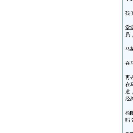
孩
堂
员
马
在
再
在
道
经
榆
吗