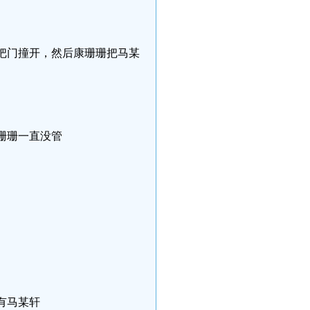
，把门撞开，然后康珊珊把马某
康珊珊一直没管
有马某轩