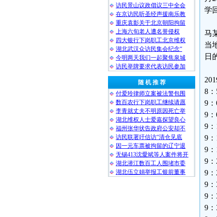
访民景山议政倡议三中全会
学
在京访民听圣经声援南乐教
重庆袁影关于北京朝阳拘留
上海六旬老人遭名誉侵权
马
四大银行下岗职工北京维权
当
湖北武汉众访民集会纪念“
日
今明两天我们一起聚焦泉城
访民举牌要求代表访民参加
20
随 机 推 荐
8
付爱玲律师立案被法警包围
数百农行下岗职工继续请愿
9
李青就丈夫不明原因死亡举
9
湖北维权人士爱嘉探望良心
9
福州张华状告政府公安却不
访民联署吁信访“清仓见底
9
因一元车票被拘留的辽宁退
9
无锡413沈愛斌等人案件将开
9
湖北潜江数百工人围堵市委
湖北伍立娟举报工银前董事
9
9
9
9