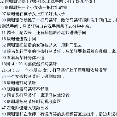
：52 康珊珊让孩子站好排队上洗手间，打了好几个孩子
：55 康珊珊把一个小女孩一把拉出教室
0：07 康珊珊在孩子头上打了好几尺子
0：00 康珊珊使劲推了一把马某轩，致使马某轩撞到洗手间门上
关到洗手间，马某轩独自在洗手间呆了20分钟有余。
0：11 园长、副园长、还有其他两位老师进洗手间
：16 康珊珊进洗手间
0：32 康珊珊把最后的女孩拉起来，甩到门里去
3：48 跟马某轩同桌的小孩打马某轩，马某轩哭着看着康珊珊，
4：00 看着马某轩身体不适
：18到14：20 同桌依然打马某轩
：21-14：53 一个小朋友(女)，打马某轩肚子康珊珊依然没管
4：24 一个女孩拉马某轩，碰到腹部，
：26 康珊珊打马某轩
4：40 视频看着马某轩不舒服
4：43 同桌又打马某轩，康珊珊依然没管
4：43 康珊珊把马某轩叫到视频盲区
4：47 左老师也进入视频盲区
4：49 康珊珊和左老师，有说有笑的从视频盲区走出来，后边并没