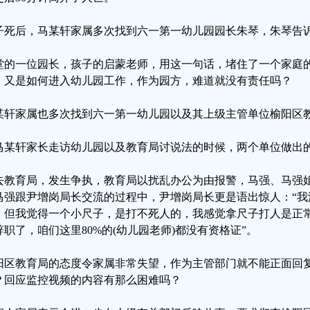
子死后，马某轩家属多次找到六一第一幼儿园园长朱琴，朱琴告
堂的一位园长，孩子的启蒙老师，用这一句话，堵住了一个家庭
，又是如何进入幼儿园工作，作为园方，难道就没有责任吗？
某轩家属也多次找到六一第一幼儿园以及其上级主管单位榆阳区
马某轩家长走访幼儿园以及教育局讨说法的时候，两个单位做出
去教育局，发生争执，教育局以扰乱办公为由报警，马强、马强
马强跟尹增岗局长交流的过程中，尹增岗局长更是语出惊人：“我
，但我觉得一个小尺子，是打不死人的，我感觉拿尺子打人是正常
辞职了，咱们这里80%的(幼儿园老师)都没有资格证”。
阳区教育局的态度令家属非常失望，作为主管部门就不能正面回
？回应监控视频的内容有那么困难吗？