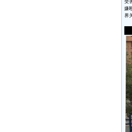
受
嫌
界