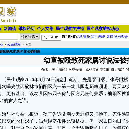
态
新闻稿
维权经历
个人文集
民生观察在推特
民生观察维权动态
热门标签:
709
律师
暴力
酷刑
虐待
秋雨教会
页
>
公民维权
> 正文
被殴致死家属讨说法被拘留
幼童被殴致死家属讨说法被
作者：民生编辑1 文章来源：本站原创 更新时间：2020-06-24
【民生观察2020年6月24日消息】近期，先是缪可馨、张丹跳
再次曝光陕西榆林市榆阳区六一第一幼儿园老师康珊珊，两天42
闻，更有甚者，该幼儿园朱园长称与园方无任何关系；榆阳区教育
人”的雷人之语。
法治与社会杂志报道，孩子告诉父亲今天老师又打他了。家住陕
实巴交的农村汉子，虽然经济条件比较拮据，但一家四口的日子过得
26日，对于这个小家庭而言，却是一个天昏地暗的日子，他年仅