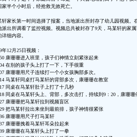
回家半个小时后，经抢救无效死亡。
某轩家长第一时间选择了报案，当地派出所封存了幼儿园视频。
地派出所调看了监控视频。视频总共被封存了9天，马某轩的家属详细记
的详细内容。
19年12月25日视频：
：50 康珊珊进入班里，孩子们神情立刻紧张起来
：04 在别的孩子头上打了一下，下手很重
：07 康珊珊用尺子连续打一个小女孩胸部多次。
：14 马某轩同桌打马某轩的背部多次，康珊珊在教室
：17 同桌在马某轩肚子上打了十几秒
：18 同桌在马某轩头上、背部，多次击打，持续到9：20，康珊
：27 康珊珊把马某轩拉到视频盲区
：29 把马某轩拉出来坐到最前排，孩子神情很紧张
：36 康珊珊用尺子打马某轩
：37 康珊珊拽着马某轩耳朵拉起来
：39 康珊珊在马某轩头上打了一拳