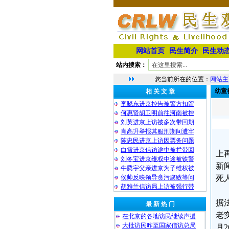
网站首页
民生简介
民生动
站内搜索：
您当前所在的位置：
网站主
幼童
相 关 文 章
李晓东进京控告被警方扣留
何惠贤胡卫明前往河南被控
刘英进京上访被多次带回期
肖高升举报其服刑期间遭牢
陈忠民进京上访因票务问题
白雪进京信访途中被拦带回
上
刘冬宝进京维权中途被铁警
新
牛腾宇父亲进京为子维权被
侯帅反映领导贪污腐败等问
死
胡雅兰信访局上访被强行带
据
最 新 热 门
老
在北京的各地访民继续声援
大批访民昨至国家信访总局
月