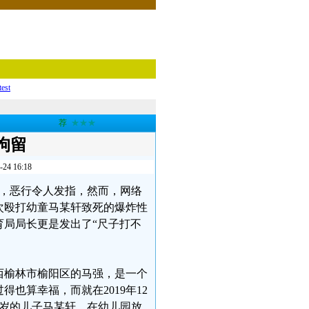
test
荐
★★★
拘留
 16:18
楼，恶行令人发指，然而，网络
次殴打幼童马某轩致死的爆炸性
局局长更是发出了“尺子打不
西榆林市榆阳区的马强，是一个
也算幸福，而就在2019年12
6岁的儿子马某轩，在幼儿园放