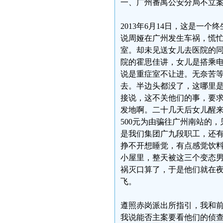
一、广州番禺公安分局不立
2013年6月14日，这是
说周娅在广州发生车祸，慌忙
室。却未见送女儿去医院的
院的霍思佳讲，女儿是搭乘
说是重症室不让进。无奈苦
去。半边头都没了，这哪里
接说，这不关他们的事，要
发地啊。二十几天后女儿醒
500元为由骗往广州南站的
是我们集团广九段职工，还
挣不开想睡觉，有点感觉饮
小屋里，整天被这三个变态
祸灭口算了，于是他们就在
飞。
遵照赤岗派出所指引，我和前
我说能否主案要看他们的侦