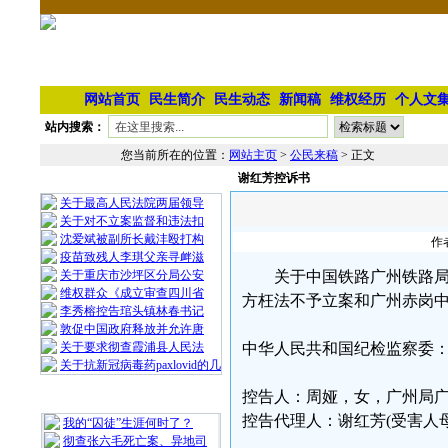
网站首页
民生简介
民生动态
新闻稿
维权经历
个人文
站内搜索：
您当前所在的位置：
网站主页
>
公民来稿
> 正文
谢红芳控诉书
相 关 文 章
关于最高人民法院两届领导
关于对不立案监督和违法扣
沈爱斌被副所长戴沣殴打构
作
疫苗致残人李琪父亲寻衅滋
关于重庆市沙坪区分局公安
关于中国铁路广州铁路
维权群众《成立审查四川省
方枉法不予立案和广州赤岗中
李秀榕控告琯头镇林春书记
敦促中国政府释放并允许唐
关于要求彻查霞浦县人民法
中华人民共和国纪检监察委
关于抗新冠病毒药paxlovid的几
控告人：周娅，女，广州局广九客运
最 新 热 门
控告代理人：谢红芳(受害人母亲)，
我的“囚徒”生涯何时了？
彻查张六毛死亡案、异地司