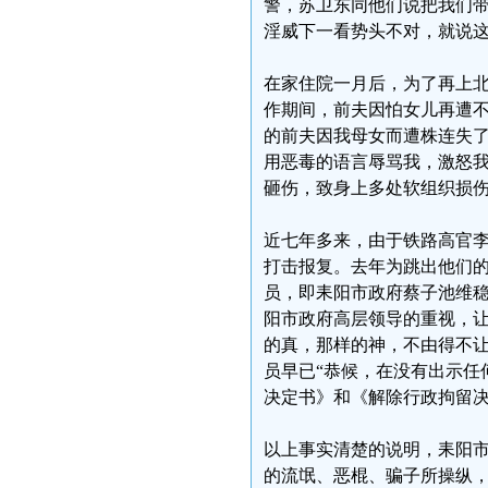
警，苏卫东同他们说把我们
淫威下一看势头不对，就说
在家住院一月后，为了再上
作期间，前夫因怕女儿再遭
的前夫因我母女而遭株连失
用恶毒的语言辱骂我，激怒
砸伤，致身上多处软组织损
近七年多来，由于铁路高官
打击报复。去年为跳出他们
员，即耒阳市政府蔡子池维
阳市政府高层领导的重视，
的真，那样的神，不由得不
员早已“恭候，在没有出示任
决定书》和《解除行政拘留
以上事实清楚的说明，耒阳
的流氓、恶棍、骗子所操纵，