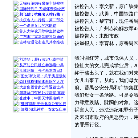
无锡程茂娟程盛在车站被拦
被控告人：李文新，原广铁
国际酷刑日 齐崇怀亲身经历
被控告人：武勇，中国铁路
郭飞雄：抗疫名人排行榜（
抗疫名人排行榜（第二部分
被控告人：黎宁轩，现任番
一个退役女兵的求助信
被控告人：广州赤岗解放军42
鲁东大学被开除学生孙健举
被控告人：耒阳市政
广东李宝霖恭贺即将新婚的
吉林省通化市逢凤芹拿维稳
被举报人：李育林，原番禺
随 机 推 荐
我叫谢红芳，城市低保人员，
刘涛华：履行法定职责申请
从严防公民独立参选看中共
拉扯大的女儿完成学业后，2
江苏沭阳：强占基本农田3
终于熬出头了，就在我们对未
[图文]靳光明：关于房屋强制
女儿出事了。从此，我们母
恐吓维权律师李向阳的人浮
大唐集团甘肃公司退役士兵
府、番禺公安分局和广铁集
闯新华门冤民处境堪忧 重庆
我们母女一条活路。可是令
张建中：中国天津黑暗吗？
力肆意践踏、蹂躏的对象。这
[组图]陈明光告北京公安的行
[组图]湖北钟祥一农家饭庄主
祸害人民，违法违纪犯罪分
及耒阳市政府的黑恶势力，
的罪恶行径。