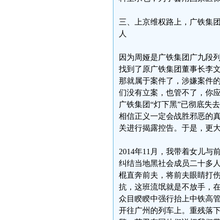
三、上京维权路上，广铁集
人
因为周娅是广铁集团广九段
找到了原广铁集团董事长李
那就属于案件了，涉嫌案件的
们没有立案，也管不了，你应
广铁集团“灯下黑”已彻底失
相信正义一定会战胜邪恶的
关进行揭露控告。于是，更
2014年11月，我带着女
纠结当地黑社会成员二十多
棍直奔前夫，将前夫眼睛打
抗，这班流氓就是不放手，
众目睽睽中强行抬上中铁高
开往广州的列车上。重残落