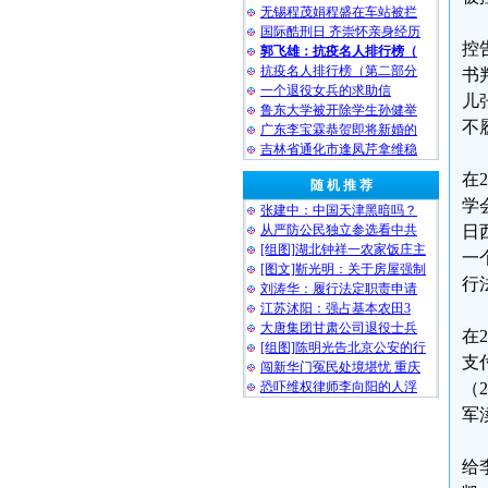
无锡程茂娟程盛在车站被拦
国际酷刑日 齐崇怀亲身经历
控
郭飞雄：抗疫名人排行榜（
抗疫名人排行榜（第二部分
书
一个退役女兵的求助信
儿
鲁东大学被开除学生孙健举
不
广东李宝霖恭贺即将新婚的
吉林省通化市逢凤芹拿维稳
在
随 机 推 荐
学
张建中：中国天津黑暗吗？
从严防公民独立参选看中共
日
[组图]湖北钟祥一农家饭庄主
一
[图文]靳光明：关于房屋强制
行
刘涛华：履行法定职责申请
江苏沭阳：强占基本农田3
大唐集团甘肃公司退役士兵
在
[组图]陈明光告北京公安的行
支
闯新华门冤民处境堪忧 重庆
恐吓维权律师李向阳的人浮
（
军
给