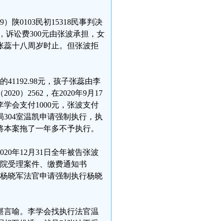
0103民初15318民事判决
元，诉讼费300元由张波承担，女
至张蕊十八周岁时止。但张波拒
41192.98元，孩子张蕊由李
）2562，在2020年9月17
学会支付1000元，张波支付
304室温凯申请强制执行，执
将本案拖了一年多不予执行。
20年12月31日全年被告张波
法院受理案件、缴费通知书
7室杨晓军法官申请强制执行杨晓
堪言喻。李学会找执行法官温