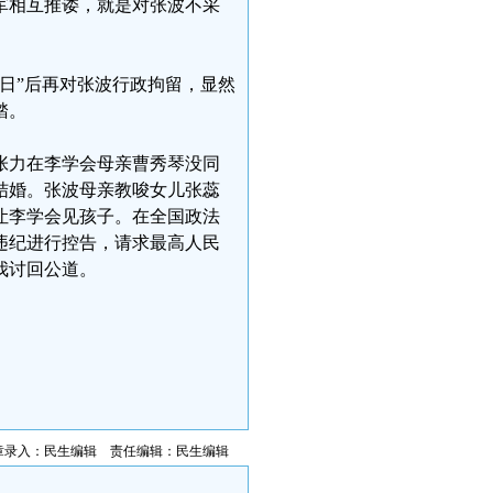
军相互推诿，就是对张波不采
月1日”后再对张波行政拘留，显然
踏。
弟张力在李学会母亲曹秀琴没同
结婚。张波母亲教唆女儿张蕊
让李学会见孩子。在全国政法
违纪进行控告，请求最高人民
我讨回公道。
章录入：民生编辑 责任编辑：民生编辑