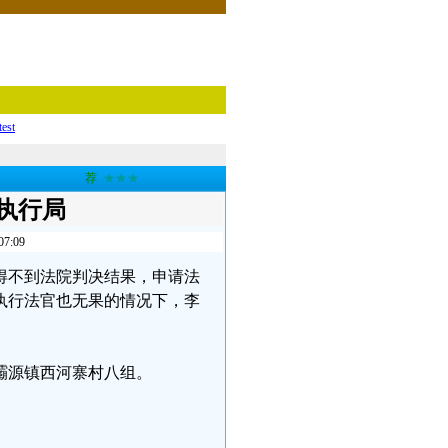
test
荐
★★★
执行局
:09
得不到法院判决结果，申请法
执行法官也无果的情况下，李
县灞源镇西河寨村八组。