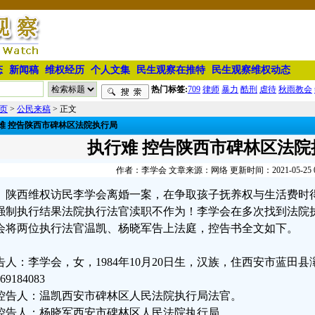
态
新闻稿
维权经历
个人文集
民生观察在推特
民生观察维权动态
热门标签:
709
律师
暴力
酷刑
虐待
秋雨教会
页
>
公民来稿
> 正文
难 控告陕西市碑林区法院执行局
执行难 控告陕西市碑林区法院
作者：李学会 文章来源：网络 更新时间：2021-05-25 07
陕西维权访民李学会离婚一案，在争取孩子抚养权与生活费时
强制执行结果法院执行法官渎职不作为！李学会在多次找到法院
会将两位执行法官温凯、杨晓军告上法庭，控告书全文如下。
告人：李学会，女，1984年10月20日生，汉族，住西安市蓝田
69184083
控告人：温凯西安市碑林区人民法院执行局法官。
控告人：杨晓军西安市碑林区人民法院执行局。