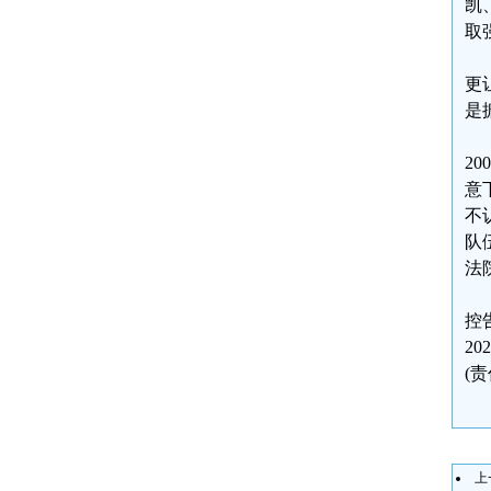
凯
取
更
是
2
意
不
队
法
控
20
(
上