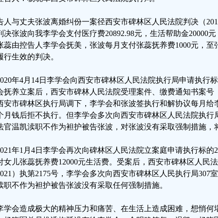
告人与丈夫张波离婚纠份一案径西安市碑林区人民法院判决（2019）陕
判决张波向我李学会支付医疗费20892.98元，生活帮助金20000
张蕊由控告人李学会抚美，张波每月支付张蕊抚养费1000元，
履行生效的判决。
2020年4月14日李学会向西安市碑林区人民法院执行局申请执行标的
会抚养立案后，西安市碑林人民法院受理案件、缴费通知书案号（2020
西安市碑林区执行局调下，李学会和张波签执行和解协议每月给李
个月钱后拒不执行。但李学会多次向西安市碑林区人民法院执行局
法官温凯渎职不作为袒护被告张波，对张波没有采取强制措施，
2021年1月4日李学会再次向碑林区人民法院立案庭申请执行标的20
付女儿张蕊抚养费12000元生活费。受案后，西安市碑林区人民
2021）执第2175号，李学会多次向西安市碑林区人民执行局30
渎职不作为袒护被告张波没有采取任何强制措施。
李学会造成极大的精神压力和痛苦、在生活上造成困难，想悄何