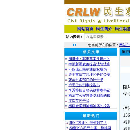
网站首页
民生简介
民生动
站内搜索：
您当前所在的位置：
网站主
执行
相 关 文 章
周世锋：郭宏英案件提出的
举报新疆麦盖提县法院法官
不应该让限制通信权成为一
关于重庆市沙坪区分局公安
张华对多部门的控告书
卢思位的刑事控告书
院
李秀榕控告琯头镇林春书记
学
福清市公安特警吃相真的很
罗瑞英控告状
福建余爱明被精神病的控告
控
136
最 新 热 门
被
我的“囚徒”生涯何时了？
彻查张六毛死亡案、异地司
被