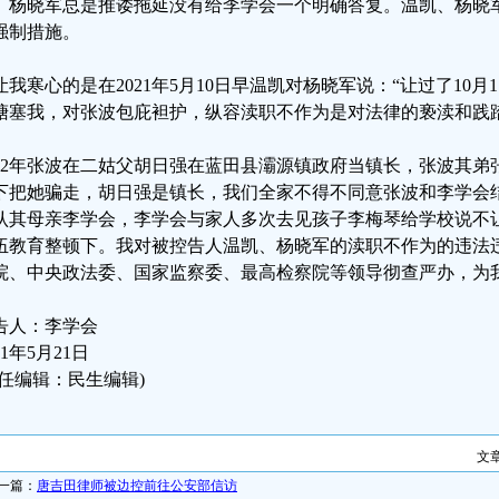
、杨晓军总是推诿拖延没有给李学会一个明确答复。温凯、杨晓
强制措施。
让我寒心的是在2021年5月10日早温凯对杨晓军说：“让过了10
搪塞我，对张波包庇袒护，纵容渎职不作为是对法律的亵渎和践
002年张波在二姑父胡日强在蓝田县灞源镇政府当镇长，张波其
下把她骗走，胡日强是镇长，我们全家不得不同意张波和李学会
认其母亲李学会，李学会与家人多次去见孩子李梅琴给学校说不
伍教育整顿下。我对被控告人温凯、杨晓军的渎职不作为的违法
院、中央政法委、国家监察委、最高检察院等领导彻查严办，为
告人：李学会
21年5月21日
责任编辑：民生编辑)
文
一篇：
唐吉田律师被边控前往公安部信访