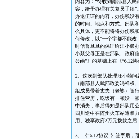
内容为：“待收到南部县人民
容，给予办理有关复员手续”。
办退伍证的内容，办伤残没有
的时间、地点和方式。部队
么具体，更不能将将办伤残
何修改，以“一个字都不能改
时信誓旦旦的保证给汪小燚
小燚父母正是在部队、政府信
公函”》的基础上在《“6.12
2、这次到部队处理汪小燚问
（南部县人武部政委冯祥权
组成员带着丈夫（老婆）随
排住营房，吃饭有一顿没一顿
中消失，事后得知是部队用
四川途中在随州火车站遭暴
用、独享政府2万元拨款之后
3、《“6.12协议”》签字后