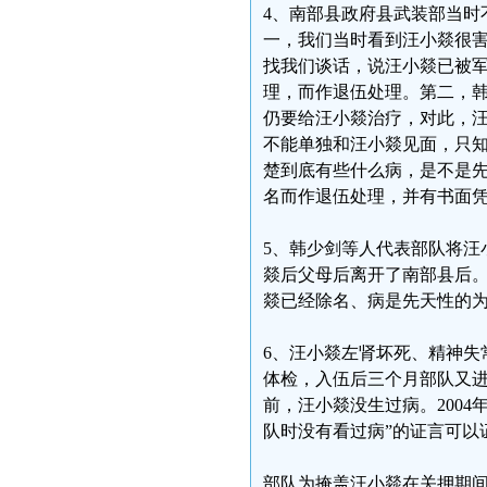
4、南部县政府县武装部当时
一，我们当时看到汪小燚很
找我们谈话，说汪小燚已被
理，而作退伍处理。第二，
仍要给汪小燚治疗，对此，
不能单独和汪小燚见面，只
楚到底有些什么病，是不是
名而作退伍处理，并有书面
5、韩少剑等人代表部队将汪
燚后父母后离开了南部县后。2
燚已经除名、病是先天性的
6、汪小燚左肾坏死、精神失
体检，入伍后三个月部队又
前，汪小燚没生过病。200
队时没有看过病”的证言可以
部队为掩盖汪小燚在关押期