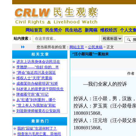
网站首页
民生简介
民生动态
新闻稿
维权经历
个人文
站内搜索：
您当前所在的位置：
网站主页
>
公民来稿
> 正文
“汪小燚问题”一案始末
相 关 文 章
进京上访亲身体会访民活在
李翘楚——“你好 你的…半
“两会”临近四川及全国近
作者：
维权人士“天理”患重病
成都某街办秘密培训“社矫
—我们全家人的控诉
84岁老人的噩梦源于阴阳先生
陴都看守所“夜”行记
控诉人：汪小燚，男，汉族，四
从“红通”到判重刑，哪个
“世上有人为我加油”彩虹
控诉人：罗玉英（汪小燚母亲）四
刘迎新律师被黄石公安副局
18086915868。
控诉人：汪元培（汪小燚父亲）四
最 新 热 门
18086915868。
我的“囚徒”生涯何时了？
彻查张六毛死亡案、异地司