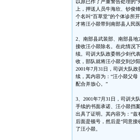
以原已作了严重警告处理的“
上，押送人员牛海欣、钞俊
个名叫“百草堂”的个体诊所开
才将汪小燚带到南部县人民医
2、南部县武装部、南部县地
接收汪小燚除名。在此情况
续。司训大队政委韩少剑代
收，部队就将汪小燚交到沙
2001年7月31日，司训
续，其内容为：“汪小燚父母
配合并放心。”
3、2001年7月31日，司
手续的书面承诺、汪小燚挡案
出具了证明。其内容为：“兹
后面是顿号，然后是“同意接
了汪小燚。