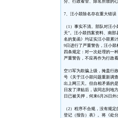
分、行政看管、除名所致的心
7、汪小燚除名存在重大错误
（1）事实不清。部队对汪小
天”。汪小燚挡案资料、南部县
名的复函》均证实汪小燚累计
9日进行了严重警告，汪小燚
四条规定：对一次处理的一
严重警告，不应再作为行政
空15军为欺骗上级，掩盖行政看
号《关于汪小燚问题重新调查
出上网三天。但自相矛盾的是
日发了津贴后，该同志到地方
日已被关押，何来6月26日
（2）程序不合规，没有规定
登记（报告）表》。将《处