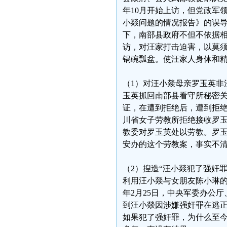
年10月开始上访，但党政军领
小燚问题的情况报告》的误
下，南部县政府不但不依据
访，对汪家打击迫害，以莫
锅碗瓢盆。使汪家人身体和
（1）对汪小燚母亲罗玉英非
玉英抓回南部县看守所秘密关
证，在遭到拒绝后，遭到拒
川省女子劳教所拒绝接收罗
教委对罗玉英处以劳教。罗
安办的这个劳教案，事实不
（2）揑造“汪小燚犯了强奸罪
利用汪小燚与女朋友陈小琳的
年2月25日，中央军委办公
到汪小燚因涉嫌强奸罪在逃
如果犯了强奸罪，为什么至