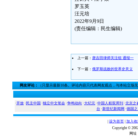
罗玉英
汪元培
2022年9月9日
(责任编辑：民生编辑)
上一篇：
唐吉田律师关注组 通报一
下一篇：
俄罗斯战败的世界史意义
网友评论：
（只显示最新10条。评论内容只代表网友观点，与本站立场
·
开放
·
民主中国
·
独立中文笔会
·
争鸣动向
·
大纪元
·
中国人权双周刊
·
北京之
台
·
新世纪新闻网
·
德国之
|
设为首页
|
加入收
Copyright ©
网址：w