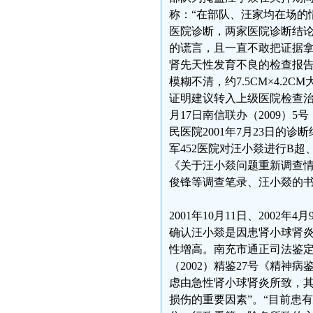
称：“在部队、汪家均在场的情况
医院诊断，两家医院诊断结论
的谎言，且一直不敢把证据
肾先天性发育不良的检查报告或
模糊不清，约7.5CM×4.
证明建议转入上级医院检查治
月17日南信联办（2009
民医院2001年7月23日的诊
军452医院对汪小燚进行B超、
《关于汪小燚问题重新调查
俊锋等调查笔录、汪小燚的
2001年10月11日、200
确认汪小燚是因患肾小球肾
性增高。南充市通正司法鉴定
（2002）精鉴27号《精
虑由急性肾小球肾炎所致，
损伤的重要因素”。“目前患