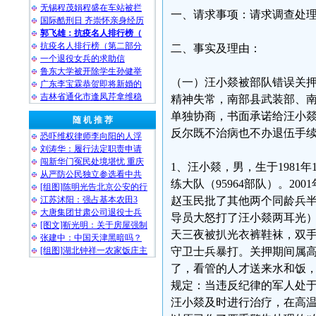
无锡程茂娟程盛在车站被拦
一、请求事项：请求调查处理
国际酷刑日 齐崇怀亲身经历
郭飞雄：抗疫名人排行榜（
抗疫名人排行榜（第二部分
二、事实及理由：
一个退役女兵的求助信
鲁东大学被开除学生孙健举
（一）汪小燚被部队错误关
广东李宝霖恭贺即将新婚的
吉林省通化市逢凤芹拿维稳
精神失常，南部县武装部、
单独协商，书面承诺给汪小
随 机 推 荐
反尔既不治病也不办退伍手
恐吓维权律师李向阳的人浮
刘涛华：履行法定职责申请
闯新华门冤民处境堪忧 重庆
1、汪小燚，男，生于1981年
从严防公民独立参选看中共
练大队（95964部队）。2
[组图]陈明光告北京公安的行
江苏沭阳：强占基本农田3
赵玉民批了其他两个同龄兵
大唐集团甘肃公司退役士兵
导员大怒打了汪小燚两耳光
[图文]靳光明：关于房屋强制
天三夜被扒光衣裤鞋袜，双
张建中：中国天津黑暗吗？
[组图]湖北钟祥一农家饭庄主
守卫士兵暴打。关押期间属
了，看管的人才送来水和饭
规定：当违反纪律的军人处
汪小燚及时进行治疗，在高温