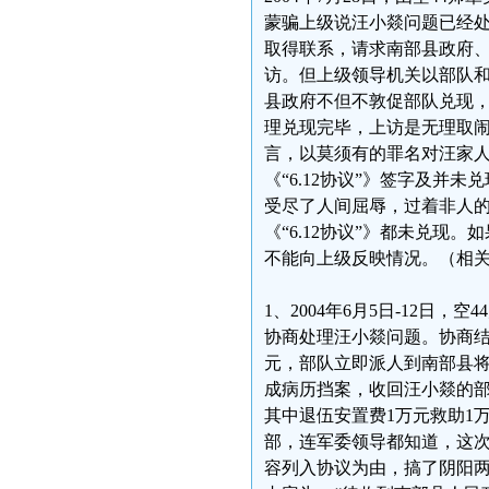
蒙骗上级说汪小燚问题已经处
取得联系，请求南部县政府、
访。但上级领导机关以部队
县政府不但不敦促部队兑现
理兑现完毕，上访是无理取闹
言，以莫须有的罪名对汪家
《“6.12协议”》签字及
受尽了人间屈辱，过着非人的
《“6.12协议”》都未兑
不能向上级反映情况。（相
1、2004年6月5日-12
协商处理汪小燚问题。协商结
元，部队立即派人到南部县
成病历挡案，收回汪小燚的部
其中退伍安置费1万元救助1
部，连军委领导都知道，这
容列入协议为由，搞了阴阳两