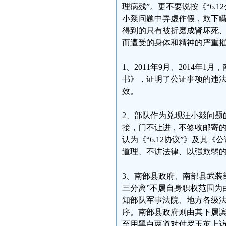
理病残”。更不要说按《“6.
小燚问题中弄虚作假，欺下瞒
得到的只有被折磨成肾坏死
而遭受的身体和精神的严重
1、2011年9月、2014年
书》，证明了公证事项的违法
效。
2、部队作为兑现汪小燚问题
接，门不让进，不签收邮寄的
认为《“6.12协议”》及
道理、不讲法律、以强欺弱
3、南部县政府、南部县武装
三分离”不属自身职权范围为
知部队军事法院、地方各级法
序。南部县政府则由其下属
至用黑白两道对付罗玉英上