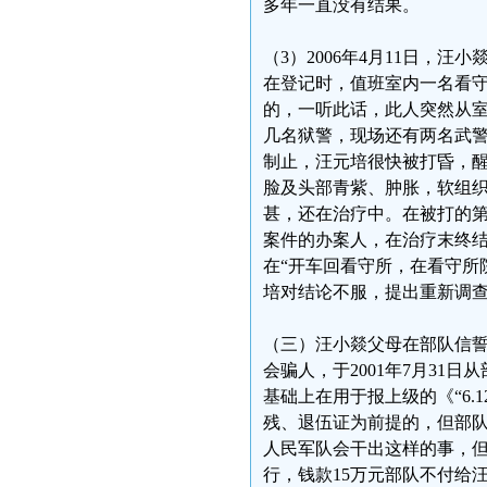
多年一直没有结果。
（3）2006年4月11日，
在登记时，值班室内一名看
的，一听此话，此人突然从
几名狱警，现场还有两名武
制止，汪元培很快被打昏，
脸及头部青紫、肿胀，软组
甚，还在治疗中。在被打的第
案件的办案人，在治疗末终
在“开车回看守所，在看守所
培对结论不服，提出重新调
（三）汪小燚父母在部队信
会骗人，于2001年7月31日从
基础上在用于报上级的《“6
残、退伍证为前提的，但部
人民军队会干出这样的事，但这
行，钱款15万元部队不付给