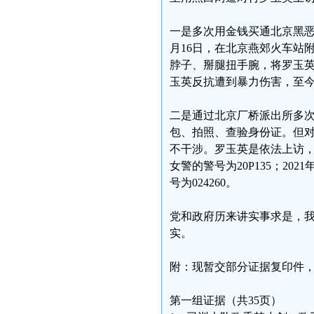
一是多次用金钱买通北京黑恶
月16日，在北京燕郊火车站
脖子、掰腿扭手腕，将罗玉英
玉英反抗遭到暴力伤害，至
二是通过北京厂桥派出所多
包、拍照、查验身份证。但
不干涉。罗玉英是依法上访，
女警的警号为20P135；20
号为024260。
党和政府历来讲实事求是，
实。
附：现暂交部分证据复印件
第一组证据（共35页）