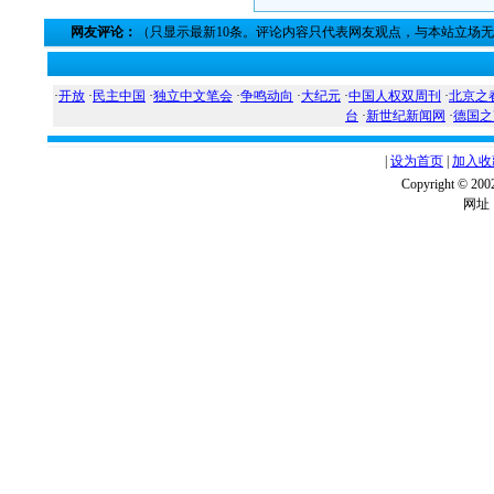
网友评论：
（只显示最新10条。评论内容只代表网友观点，与本站立场
·
开放
·
民主中国
·
独立中文笔会
·
争鸣动向
·
大纪元
·
中国人权双周刊
·
北京之
台
·
新世纪新闻网
·
德国之
|
设为首页
|
加入收
Copyright ©
网址：w