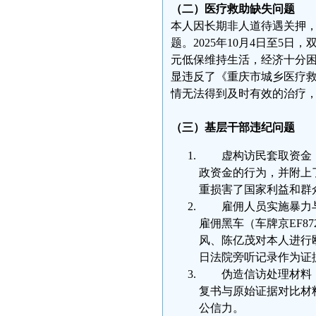
（二）医疗救助缺失问题
本人因长期非人道待遇关押
题。2025年10月4日至5
元低保维持生活，经济十分
显违反了《重庆市城乡医疗救
情无法得到及时有效的治疗
（三）基层干部违纪问题
虚构访民套取资金
政资金的行为，并附上了
重损害了国家利益和群
雇佣人员实施暴力
雇佣黑车（车牌京EF8
风、陈亿茂对本人进行殴
日法院旁听记录作为证
伪造信访处理材料
复书与原始证据对比材
公信力。