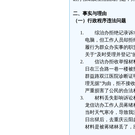
二、事实与理由
（一）行政程序违法问题
综治办拒绝记录诉求
电脑，但工作人员却拒
履行为群众办实事的职
关于“及时受理并登记
信访办拒收举报材料：
日在三合路一巷一楼被
群益路双江医院诊断证
理无据”为由，拒不接
严重损害了公民的合法
材料丢失影响诉讼权
龙信访办工作人员蒋绪
当时天气寒冷，导致我没
日出狱后，去重庆云阳盘
材料是被蒋绪林丢了，