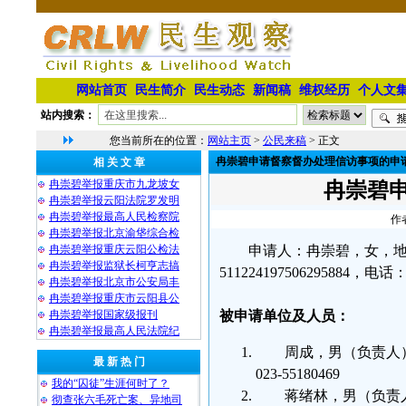
网站首页
民生简介
民生动态
新闻稿
维权经历
个人文
站内搜索：
您当前所在的位置：
网站主页
>
公民来稿
> 正文
冉崇碧申请督察督办处理信访事项的申
相 关 文 章
冉崇碧举报重庆市九龙坡女
冉崇碧
冉崇碧举报云阳法院罗发明
冉崇碧举报最高人民检察院
作
冉崇碧举报北京渝垡综合检
冉崇碧举报重庆云阳公检法
申请人：冉崇碧，女，地
冉崇碧举报监狱长柯亨志搞
511224197506295884，电话：1
冉崇碧举报北京市公安局丰
冉崇碧举报重庆市云阳县公
冉崇碧举报国家级报刊
被申请单位及人员：
冉崇碧举报最高人民法院纪
周成，男（负责人）
最 新 热 门
023-55180469
我的“囚徒”生涯何时了？
蒋绪林，男（负责人）
彻查张六毛死亡案、异地司