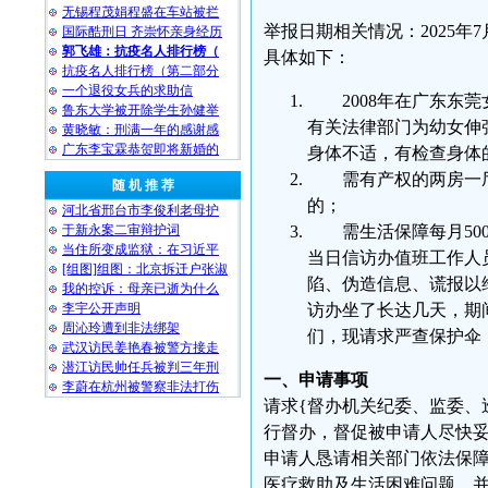
无锡程茂娟程盛在车站被拦
举报日期相关情况：2025年7
国际酷刑日 齐崇怀亲身经历
郭飞雄：抗疫名人排行榜（
具体如下：
抗疫名人排行榜（第二部分
一个退役女兵的求助信
2008年在广东
鲁东大学被开除学生孙健举
有关法律部门为幼女伸
黄晓敏：刑满一年的感谢感
广东李宝霖恭贺即将新婚的
身体不适，有检查身体
需有产权的两房一
随 机 推 荐
的；
河北省邢台市李俊利老母护
于新永案二审辩护词
需生活保障每月50
当住所变成监狱：在习近平
当日信访办值班工作人
[组图]组图：北京拆迁户张淑
陷、伪造信息、谎报以维
我的控诉：母亲已逝为什么
李宇公开声明
访办坐了长达几天，期
周沁玲遭到非法绑架
们，现请求严查保护伞
武汉访民姜艳春被警方接走
潜江访民帅任兵被判三年刑
一、申请事项
李蔚在杭州被警察非法打伤
请求{督办机关纪委、监委、
行督办，督促被申请人尽快
申请人恳请相关部门依法保
医疗救助及生活困难问题，