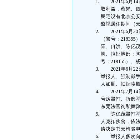
2021年6
取利益，蔡岗、谭
民宅没有北京公安
监视居住期间（云
2021年6月
（警号：21835
阳、冉洪、陈亿茂
脚、拉扯胸部；陶
号：218155
2021年6月
举报人、强制戴手
人如厕、抽烟喷
2021年7
号房殴打、折磨
东莞法官徇私舞
陈亿茂殴打举
人克扣伙食，依
请决定书云检驳申(
举报人多次向