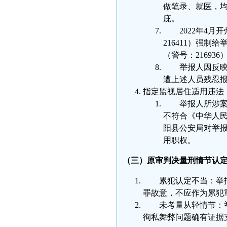
做笔录、就医，
庇。
2022年4
216411）强制
（警号：21693
举报人因反
遭上述人员残忍
指定监视居住适用违法
举报人所涉
不符合《中华人
阳县公安局对举
用职权。
（三）原审判决量刑情节认
累犯认定不当：举
罪故意，不应作为累犯
未考量从轻情节：
徇私舞弊问题确有证据