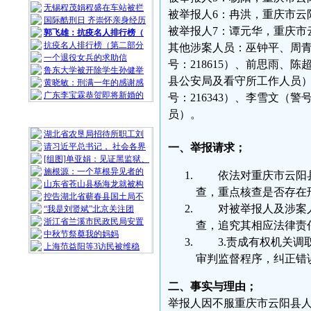
无锡程茂娟程盛在车站被拦
被举报人6：冉洪，重庆市云
国际酷刑日 齐崇怀亲身经历
被举报人7：谭元华，重庆市云
郭飞雄：抗疫名人排行榜（
抗疫名人排行榜（第二部分
其他涉案人员：巫钟平、周青、
一个退役女兵的求助信
号：218615）、前思雨、陈
鲁东大学被开除学生孙健举
县公安局及看守所工作人员）；
黄晓敏：刑满一年的感谢感
广东李宝霖恭贺即将新婚的
号：216343）、李雪文（警
员）。
随 机 推 荐
湖北省农垦局招待所职工刘
请习近平总书记， 社会各界
一、举报请求；
[组图]单亚娟：见证黑监狱、
施根源：一个草根异见者的
依法对重庆市云阳县
山东省苍山县杨海龙就被构
查，重点核查是否存在
控告湖北省蕲春县国土局不
对被举报人及涉案
“我是刘贤斌”北京关注团
浙江省兰溪市民政民局安置
查，追究其相应法律责
中秋节祭奠我的妈妈
3.责成有权机关
上海范益阳等3访民被维稳
审判监督程序，纠正错
二、事实与理由；
举报人因不服重庆市云阳县人民