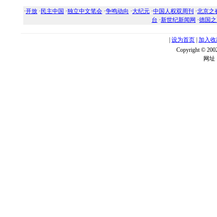
·
开放
·
民主中国
·
独立中文笔会
·
争鸣动向
·
大纪元
·
中国人权双周刊
·
北京之
台
·
新世纪新闻网
·
德国之
|
设为首页
|
加入收
Copyright ©
网址：w