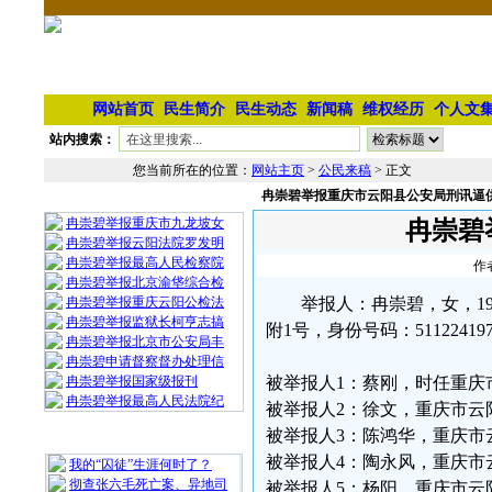
网站首页
民生简介
民生动态
新闻稿
维权经历
个人文
站内搜索：
您当前所在的位置：
网站主页
>
公民来稿
> 正文
冉崇碧举报重庆市云阳县公安局刑讯逼
相 关 文 章
冉崇碧举报重庆市九龙坡女
冉崇碧
冉崇碧举报云阳法院罗发明
冉崇碧举报最高人民检察院
作
冉崇碧举报北京渝垡综合检
冉崇碧举报重庆云阳公检法
举报人：冉崇碧，女，19
冉崇碧举报监狱长柯亨志搞
附1号，身份号码：5112241975
冉崇碧举报北京市公安局丰
冉崇碧申请督察督办处理信
冉崇碧举报国家级报刊
被举报人1：蔡刚，时任重庆市云
冉崇碧举报最高人民法院纪
被举报人2：徐文，重庆市云阳
被举报人3：陈鸿华，重庆市
最 新 热 门
被举报人4：陶永风，重庆市云
我的“囚徒”生涯何时了？
彻查张六毛死亡案、异地司
被举报人5：杨阳，重庆市云