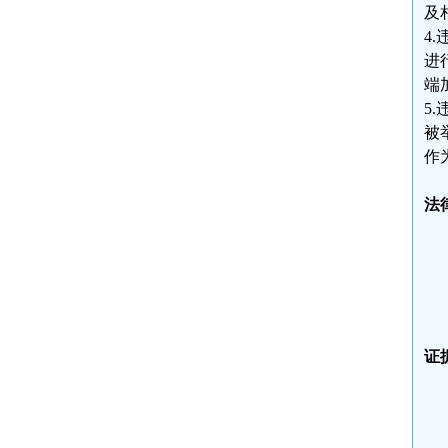
及
4
进
端
5
被
作
法
证