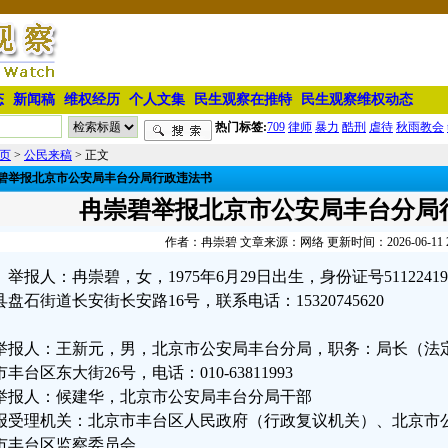
态
新闻稿
维权经历
个人文集
民生观察在推特
民生观察维权动态
热门标签:
709
律师
暴力
酷刑
虐待
秋雨教会
页
>
公民来稿
> 正文
碧举报北京市公安局丰台分局行政违法书
冉崇碧举报北京市公安局丰台分局
作者：冉崇碧 文章来源：网络 更新时间：2026-06-11 22
举报人：冉崇碧，女，1975年6月29日出生，身份证号511224197
县盘石街道长安街长安路16号，联系电话：15320745620
举报人：王新元，男，北京市公安局丰台分局，职务：局长（法定
丰台区东大街26号，电话：010-63811993
举报人：候建华，北京市公安局丰台分局干部
报受理机关：北京市丰台区人民政府（行政复议机关）、北京市
市丰台区监察委员会