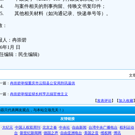
与案件相关的刑事拘留、传唤文书复印件；
其他相关材料（如沟通记录、快递单号等）。
致：
报人：冉崇碧
26年1月 日
责任编辑：民生编辑)
文
一篇：
冉崇碧举报重庆市云阳县公安局刑讯逼供
一篇：
冉崇碧举报监狱长柯亨志搞官僚主义
【
发表评论
】【
加入收藏
内容只代表网友观点，与本站立场无关！）
友情链接
·
大纪元
·
中国人权双周刊
·
北京之春
·
中央社
·
自由新闻
·
台湾中央广播电台
·
权利运动
台
·
新世纪新闻网
·
德国之声
·
自由亚洲电台
·
美国之音
·
维权网
·
博讯