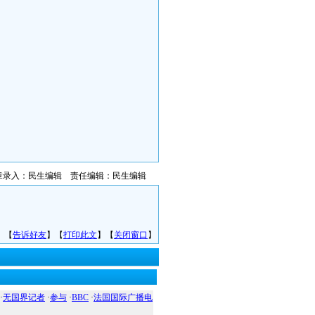
章录入：民生编辑 责任编辑：民生编辑
】【
告诉好友
】【
打印此文
】【
关闭窗口
】
·
无国界记者
·
参与
·
BBC
·
法国国际广播电