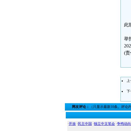
此
举
20
(
上
下
网友评论：
（只显示最新10条。评论
·
开放
·
民主中国
·
独立中文笔会
·
争鸣动向