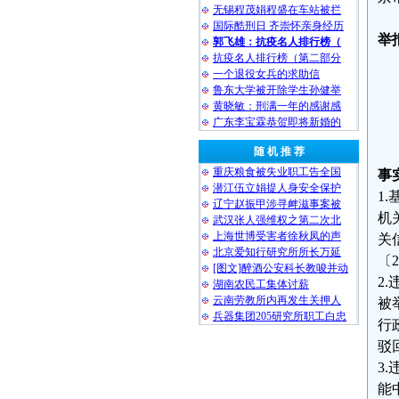
无锡程茂娟程盛在车站被拦
国际酷刑日 齐崇怀亲身经历
举
郭飞雄：抗疫名人排行榜（
抗疫名人排行榜（第二部分
一个退役女兵的求助信
鲁东大学被开除学生孙健举
黄晓敏：刑满一年的感谢感
广东李宝霖恭贺即将新婚的
随 机 推 荐
重庆粮食被失业职工告全国
事
潜江伍立娟提人身安全保护
1
辽宁赵振甲涉寻衅滋事案被
机
武汉张人强维权之第二次北
上海世博受害者徐秋凤的声
关
北京爱知行研究所所长万延
〔
[图文]醉酒公安科长教唆并动
2
湖南农民工集体讨薪
云南劳教所内再发生关押人
被
兵器集团205研究所职工白忠
行
驳
3
能