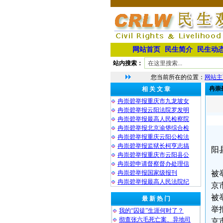
网站首页
民生简介
民生动
站内搜索：
您当前所在的位置：
网站主
冉崇
相 关 文 章
冉崇碧举报重庆市九龙坡女
冉崇碧举报云阳法院罗发明
冉崇碧举报最高人民检察院
冉崇碧举报北京渝垡综合检
冉崇碧举报重庆云阳公检法
冉崇碧举报监狱长柯亨志搞
阳
冉崇碧举报重庆市云阳县公
冉崇碧申请督察督办处理信
冉崇碧举报国家级报刊
被
冉崇碧举报最高人民法院纪
京市
被
最 新 热 门
举
我的“囚徒”生涯何时了？
彻查张六毛死亡案、异地司
京